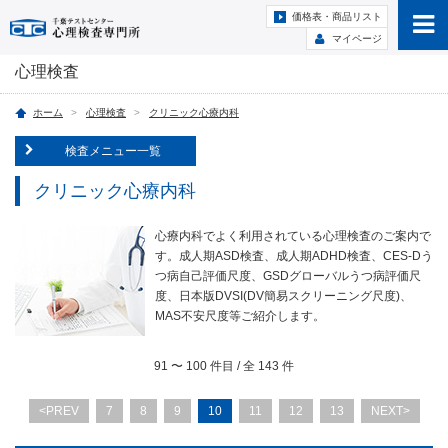
価格表・商品リスト
マイページ
心理検査
ホーム
心理検査
クリニック心療内科
検査メニュー一覧
クリニック心療内科
心療内科でよく利用されている心理検査のご案内で
す。成人期ASD検査、成人期ADHD検査、CES-Dう
つ病自己評価尺度、GSDグローバルうつ病評価尺
度、日本版DVSI(DV簡易スクリーニング尺度)、
MAS不安尺度等ご紹介します。
91
〜
100
件目 / 全
143
件
<PREV
7
8
9
10
11
12
13
NEXT>