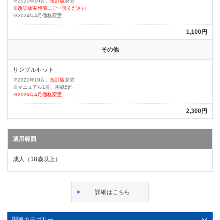
※2021年10月、
改訂版
発売
※改訂版実施前にご一読ください
※2024年4月価格変更
1,100円
その他
サンプルセット
※2021年10月、
改訂版
発売
※マニュアル1冊、用紙5部
※2026年4月価格変更
2,300円
適用範囲
成人（18歳以上）
詳細はこちら
関連カテゴリー