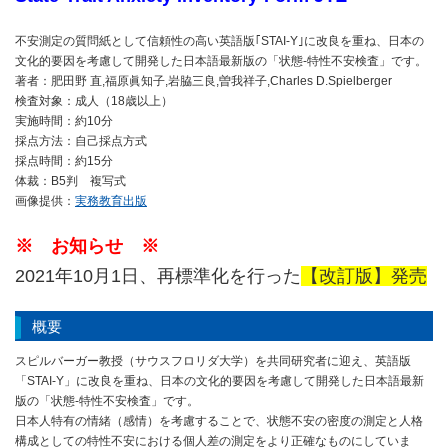
不安測定の質問紙として信頼性の高い英語版｢STAI-Y｣に改良を重ね、日本の
文化的要因を考慮して開発した日本語最新版の「状態-特性不安検査」です。
著者：肥田野 直,福原眞知子,岩脇三良,曽我祥子,Charles D.Spielberger
検査対象：成人（18歳以上）
実施時間：約10分
採点方法：自己採点方式
採点時間：約15分
体裁：B5判 複写式
画像提供：
実務教育出版
※ お知らせ ※
2021年10月1日、再標準化を行った
【改訂版】発売
概要
スピルバーガー教授（サウスフロリダ大学）を共同研究者に迎え、英語版
「STAI-Y」に改良を重ね、日本の文化的要因を考慮して開発した日本語最新
版の「状態-特性不安検査」です。
日本人特有の情緒（感情）を考慮することで、状態不安の密度の測定と人格
構成としての特性不安における個人差の測定をより正確なものにしていま