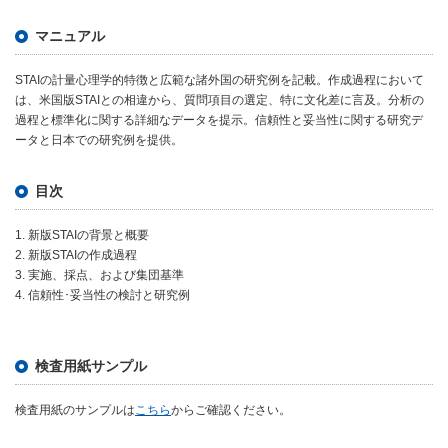
マニュアル
STAIの計量心理学的特徴と広範な諸外国の研究例を記載。作成過程において
は、米国版STAIとの相違から、質問項目の選定、特に文化差に言及。分析の
過程と標準化に関する詳細なデータを提示。信頼性と妥当性に関する研究デ
ータと日本での研究例を提供。
目次
1. 新版STAIの背景と概要
2. 新版STAIの作成過程
3. 実施、採点、および集団基準
4. 信頼性･妥当性の検討と研究例
検査用紙サンプル
検査用紙のサンプルは
こちら
からご確認ください。