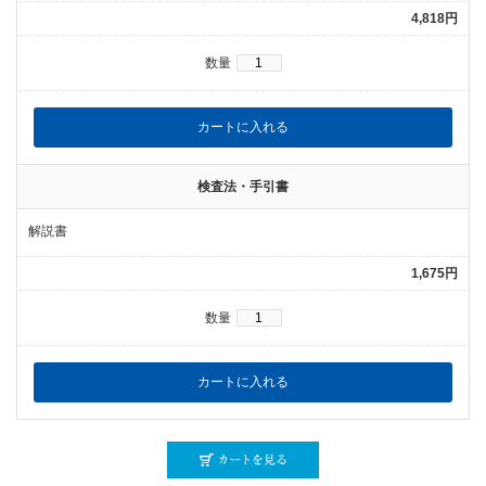
4,818円
数量
検査法・手引書
解説書
1,675円
数量