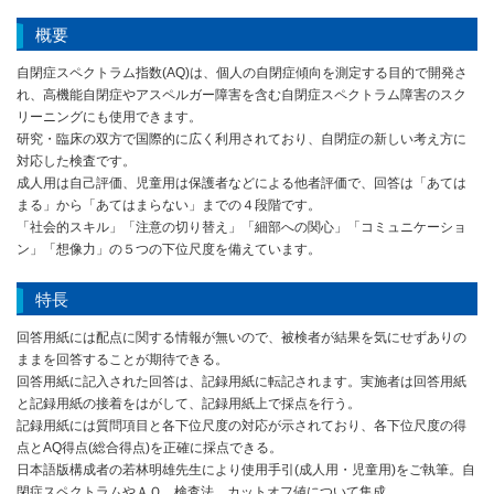
概要
自閉症スペクトラム指数(AQ)は、個人の自閉症傾向を測定する目的で開発さ
れ、高機能自閉症やアスペルガー障害を含む自閉症スペクトラム障害のスク
リーニングにも使用できます。
研究・臨床の双方で国際的に広く利用されており、自閉症の新しい考え方に
対応した検査です。
成人用は自己評価、児童用は保護者などによる他者評価で、回答は「あては
まる」から「あてはまらない」までの４段階です。
「社会的スキル」「注意の切り替え」「細部への関心」「コミュニケーショ
ン」「想像力」の５つの下位尺度を備えています。
特長
回答用紙には配点に関する情報が無いので、被検者が結果を気にせずありの
ままを回答することが期待できる。
回答用紙に記入された回答は、記録用紙に転記されます。実施者は回答用紙
と記録用紙の接着をはがして、記録用紙上で採点を行う。
記録用紙には質問項目と各下位尺度の対応が示されており、各下位尺度の得
点とAQ得点(総合得点)を正確に採点できる。
日本語版構成者の若林明雄先生により使用手引(成人用・児童用)をご執筆。自
閉症スペクトラムやＡＱ、検査法、カットオフ値について集成。