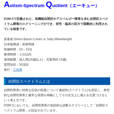
A
Q
utism-Spectrum
uotient（エーキュー）
DSM-5で定義された、高機能自閉症やアスペルガー障害を含む自閉症スペク
トラム障害のスクリーニングができ、研究・臨床の双方で国際的に利用され
ている検査です。
原著者:Simon Baron-Cohen ＆ Sally Wheelwright
日本版構成：若林明雄
実施時間：10～15分
整理時間：５分以内
適用範囲：成人用(16歳以上)・児童用(6-15歳)
質問項目：50項目
発行：
三京房
自閉症スペクトラムとは
自閉性障害に特有な症状の程度について連続性(スペクトラム)を想定し、典型
的な自閉性障害と健常な状態を両極としてその次元上に個人を位置づけると
いう考え方です。
DSM-5においても、自閉性障害の包括的な診断カテゴリーとして「自閉症ス
ペクトラム障害」が設定されています。