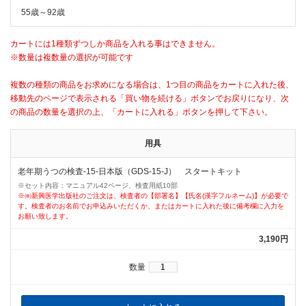
55歳～92歳
カートには1種類ずつしか商品を入れる事はできません。
※数量は複数量の選択が可能です
複数の種類の商品をお求めになる場合は、1つ目の商品をカートに入れた後、
移動先のページで表示される「買い物を続ける」ボタンでお戻りになり、次
の商品の数量を選択の上、「カートに入れる」ボタンを押して下さい。
用具
老年期うつの検査-15-日本版（GDS-15-J） スタートキット
※セット内容：マニュアル42ページ、検査用紙10部
※㈱新興医学出版社のご注文は、検査者の【部署名】【氏名(漢字フルネーム)】が必要で
す。検査者のお名前でお申込みいただくか、またはカートに入れた後に備考欄に入力を
お願い致します。
3,190円
数量