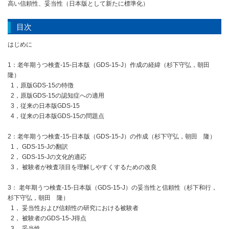
高い信頼性、妥当性（日本版として新たに標準化）
目次
はじめに
1：老年期うつ検査-15-日本版（GDS-15-J）作成の経緯（杉下守弘，朝田
隆）
1，原版GDS-15の特徴
2，原版GDS-15の認知症への適用
3，従来の日本版GDS-15
4，従来の日本版GDS-15の問題点
2：老年期うつ検査-15-日本版（GDS-15-J）の作成（杉下守弘，朝田 隆）
1， GDS-15-Jの翻訳
2， GDS-15-Jの文化的適応
3， 被験者が検査項目を理解しやすくするための改良
3： 老年期うつ検査-15-日本版（GDS-15-J）の妥当性と信頼性（杉下和行，
杉下守弘，朝田 隆）
1， 妥当性および信頼性の研究における被験者
2， 被験者のGDS-15-J得点
3， 妥当性