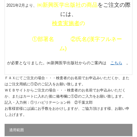
㈱新興医学出版社の商品
をご注文の際
2021年2月より、
には、
検査実施者
の
①部署名 ②氏名(漢字フルネー
ム)
が必要となりました。㈱新興医学出版社からのご案内は
こちら
。
ＦＡＸにてご注文の場合・・・検査者のお名前でお申込みいただくか、また
はご注文用紙に①②のご記入をお願い致します。
ＷＥＢサイトからご注文の場合・・・検査者のお名前でお申込みいただく
か、またはカートに入れた後に備考欄に①②のご入力をお願い致します。
記入・入力例：①リハビリテーション科 ②千葉太郎
お客様皆様には誠にお手数をおかけしますが、ご協力頂けます様、お願い申
し上げます。
適用範囲