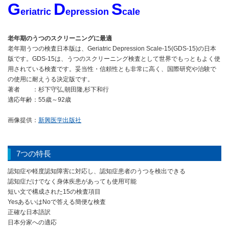
G
D
S
eriatric
epression
cale
老年期のうつのスクリーニングに最適
老年期うつの検査日本版は、Geriatric Depression Scale-15(GDS-15)の日本
版です。GDS-15は、うつのスクリーニング検査として世界でもっともよく使
用されている検査です。妥当性・信頼性とも非常に高く、国際研究や治験で
の使用に耐えうる決定版です。
著者 ：杉下守弘,朝田隆,杉下和行
適応年齢：55歳～92歳
画像提供：
新興医学出版社
7つの特長
認知症や軽度認知障害に対応し、認知症患者のうつを検出できる
認知症だけでなく身体疾患があっても使用可能
短い文で構成された15の検査項目
YesあるいはNoで答える簡便な検査
正確な日本語訳
日本分家への適応