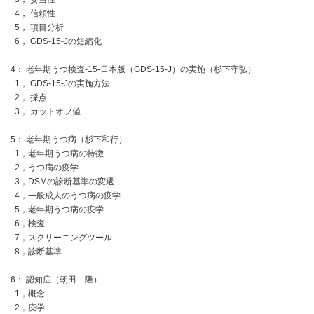
4， 信頼性
5， 項目分析
6， GDS-15-Jの短縮化
4： 老年期うつ検査-15-日本版（GDS-15-J）の実施（杉下守弘）
1， GDS-15-Jの実施方法
2， 採点
3， カットオフ値
5： 老年期うつ病（杉下和行）
1，老年期うつ病の特徴
2，うつ病の疫学
3，DSMの診断基準の変遷
4，一般成人のうつ病の疫学
5，老年期うつ病の疫学
6，検査
7，スクリーニングツール
8，診断基準
6： 認知症（朝田 隆）
1，概念
2，疫学