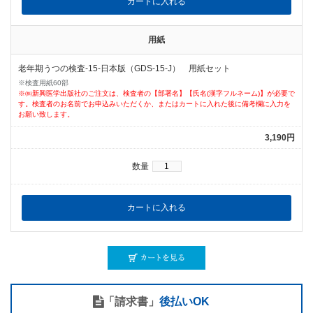
用紙
老年期うつの検査-15-日本版（GDS-15-J） 用紙セット
※検査用紙60部
※㈱新興医学出版社のご注文は、検査者の【部署名】【氏名(漢字フルネーム)】が必要で
す。検査者のお名前でお申込みいただくか、またはカートに入れた後に備考欄に入力を
お願い致します。
3,190円
数量
「請求書」
後払いOK