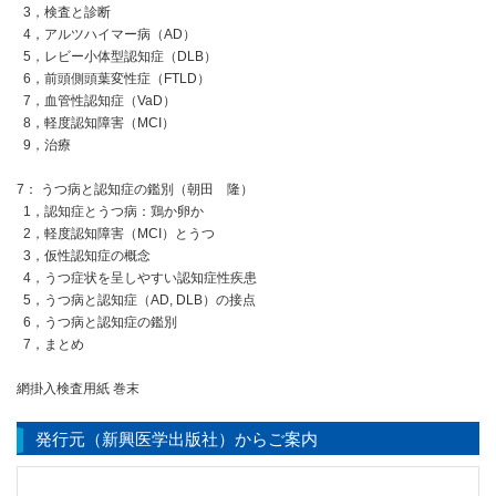
3，検査と診断
4，アルツハイマー病（AD）
5，レビー小体型認知症（DLB）
6，前頭側頭葉変性症（FTLD）
7，血管性認知症（VaD）
8，軽度認知障害（MCI）
9，治療
7： うつ病と認知症の鑑別（朝田 隆）
1，認知症とうつ病：鶏か卵か
2，軽度認知障害（MCI）とうつ
3，仮性認知症の概念
4，うつ症状を呈しやすい認知症性疾患
5，うつ病と認知症（AD, DLB）の接点
6，うつ病と認知症の鑑別
7，まとめ
網掛入検査用紙 巻末
発行元（新興医学出版社）からご案内