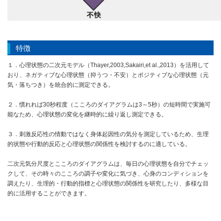
特徴
１．心理状態の二次元モデル（Thayer,2003,Sakairi,et al.,2013）を活用して
おり、ネガティブな心理状態（抑うつ・不安）とポジティブな心理状態（元
気・落ちつき）を統合的に測定できる。
２．慣れれば30秒程度（こころのダイアグラムは3～5秒）の短時間で実施可
能なため、心理状態の変化を継時的に繰り返し測定できる。
３．刺激反応性の情動ではなく身体起因性の気分を測定しているため、生理
的状態や行動的反応と心理状態の関係性を検討するのに適している。
二次元気分尺度とこころのダイアグラムは、毎日の心理状態を自分でチェッ
クして、その時々のこころの調子や変化に気づき、心身のコンディションを
調えたり、生理的・行動的指標と心理状態の関係性を研究したり、多様な目
的に活用することができます。