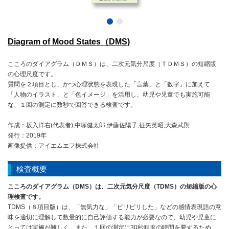
Diagram of Mood States（DMS)
こころのダイアグラム（ＤＭＳ）は、二次元気分尺度（ＴＤＭＳ）の短縮版
の心理尺度です。
質問を２項目とし、かつ心理状態を表現した「言葉」と「数字」に加えて
「人物のイラスト」と「色イメージ」を活用し、幼児や児童でも実施可能
な、１回の測定に数秒で回答できる検査です。
作成：坂入洋右(代表者),中塚健太郎,伊藤佐陽子,征矢英昭,大森武則
発行：2019年
画像提供：アイエムエフ株式会社
検査概要
こころのダイアグラム（DMS）は、二次元気分尺度（TDMS）の短縮版の心
理検査です。
TDMS（８項目版）は、「無気力な」「ピリピリした」などの感情表現語の意
味を適切に理解して数量的に自己評価する能力が必要なので、幼児や児童に
とっては実施が難しく、また、１回の測定に30秒程度の時間を要するため、