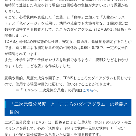
短時間で連続した測定を行う場合には回答者の負担が大きいという課題があ
りました。
そこで、心理状態を表現した「言葉」と「数字」に加えて「人物のイラス
ト」と「色イメージ」を活用し、幼児や児童でも実施可能な、１回の測定に
数秒で回答できる検査として、こころのダイアグラム（TDMSの２項目版）を
開発しました。
TDMSと同様に心理状態の活性度、安定度、快適度、覚醒度を測定することが
でき、両尺度による測定結果の間の相関係数は0.66～0.78で、一定の妥当性
が確認されています。
また、小学生以下の子供がやり方を理解できるように、説明文などをわかり
やすくした「こども版」も作成しました。
意義や目的、尺度の成分や因子は、TDMSもこころのダイアグラムも同じです
ので、使用する場面や目的に応じて、使い分けることができます。
⇒「TDMS-ST二次元気分尺度」の詳細は
こちら
へ。
「二次元気分尺度」と「こころのダイアグラム」の意義と
目的
二次元気分尺度（TDMS）は、回答者による心理状態（気分）のセルフ・モニ
タリングを通して、心の「活性度」（抑うつ状態ー元気な状態）と「安定
度」（不安・緊張状態ー落ち着いた状態）を測る検査です。