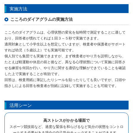
実施方法
こころのダイアグラムの実施方法
こころのダイアグラムは、心理状態の変化を短時間で測定することに適して
おり、回答者が慣れてくれば１回３～５秒で実施できます。
適用対象として小学生以上を想定していますが、検査者や保護者がサポート
すれば幼児（５歳以上）でも実施可能です。
個人別でも集団でも実施できますが、まず検査者がやり方を説明しながら、
たとえば軽運動や休息の前と後など、異なる心理状態について実施に回答さ
せる練習を何回か行い、やり方に関する適切な理解ができていることを確認
した上で実施することが有効です。
回答は、検査用紙に筆記したりシールを貼ったりしても良いですが、口頭や
指さしによる回答を検査者が別紙に記録して実施することも可能です。
活用シーン
高ストレスがかかる場面で
スポーツ競技前など、過度な緊張を和らげるなど気分の状態をコントロ
ールする必要がある場合の自己気分チェックすることができます。