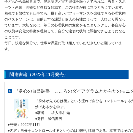
子どもから高齢者まで、健康増進と実力発揮を願う人であれば、教育・スポ
ーツ・産業・医療など多様な領域で、この検査が役に立つと考えています。
勉強でも競技でも仕事でも、最も高いパフォーマンスを発揮できる心理状態
のベストゾーンは、目的とする課題と個人の特性によって一人ひとり異なっ
ています。大切なのは、毎日の心理状態の変化をモニタリングし、各自が心
の状態や変化の特徴を理解して、自分で適切な状態に調整できるようになる
ことです。
毎日、快適な気分で、仕事や課題に取り組んでいただきたいと願っていま
す。
関連書籍（2022年11月発売）
『身心の自己調整 こころのダイアグラムとからだのモニ
「身体が先で心は後」という流れで自分をコントロールする
効であるかを学ぶ。
●著者： 坂入洋右 編
●発行：誠信書房
●発売：2022年11月
●内容：自分をコントロールするというのは困難な課題である。本書ではその