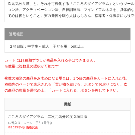
次元気分尺度」と、それを可視化する「こころのダイアグラム」というツール
ョン法、アクティベーション法、自律訓練法、マインドフルネスを、具体的な
で心は後ということ。実力発揮を願う人はもちろん、指導者・保護者にも役立
適用範囲
２項目版：中学生～成人 子ども用：5歳以上
カートには1種類ずつしか商品を入れる事はできません。
※数量は複数量の選択が可能です
複数の種類の商品をお求めになる場合は、1つ目の商品をカートに入れた後、
移動先のページで表示される「買い物を続ける」ボタンでお戻りになり、次
の商品の数量を選択の上、「カートに入れる」ボタンを押して下さい。
用紙
こころのダイアグラム 二次元気分尺度２項目版
40部入り、シール・手引1冊付き
※2025年4月価格変更