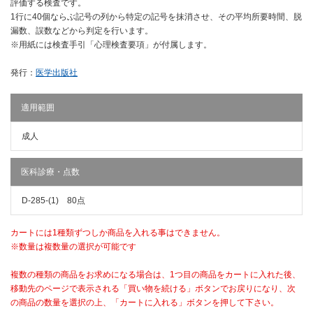
評価する検査です。
1行に40個ならぶ記号の列から特定の記号を抹消させ、その平均所要時間、脱
漏数、誤数などから判定を行います。
※用紙には検査手引「心理検査要項」が付属します。
発行：
医学出版社
適用範囲
成人
医科診療・点数
D-285-(1) 80点
カートには1種類ずつしか商品を入れる事はできません。
※数量は複数量の選択が可能です
複数の種類の商品をお求めになる場合は、1つ目の商品をカートに入れた後、
移動先のページで表示される「買い物を続ける」ボタンでお戻りになり、次
の商品の数量を選択の上、「カートに入れる」ボタンを押して下さい。