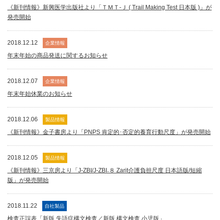
《新刊情報》新興医学出版社より「ＴＭＴ-Ｊ ( Trail Making Test 日本版 )」が
発売開始
2018.12.12
企業情報
年末年始の商品発送に関するお知らせ
2018.12.07
企業情報
年末年始休業のお知らせ
2018.12.06
製品情報
《新刊情報》金子書房より「PNPS 肯定的･否定的養育行動尺度」が発売開始
2018.12.05
製品情報
《新刊情報》三京房より「J-ZBI/J-ZBI₋８ Zarit介護負担尺度 日本語版/短縮
版」が発売開始
2018.11.22
自社製品
検査正誤表「新版 失語症構文検査／新版 構文検査 小児版」