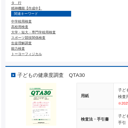
タ 行
精神機能【作成中】
関連キーワード
中学校用検査
高校用検査
大学・短大・専門学校用検査
スポーツ競技関係検査
生徒理解調査
能力検査
トーヨーフィジカル
子どもの健康度調査 QTA30
子ども
用紙
検査用
※20
子ども
検査法・手引書
手引