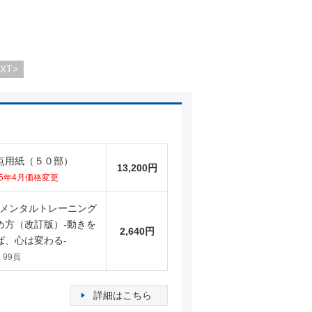
XT>
点用紙（５０部）
13,200円
25年4月価格変更
T式メンタルトレーニング
め方（改訂版）-動きを
2,640円
ば、心は変わる-
、99頁
詳細はこちら