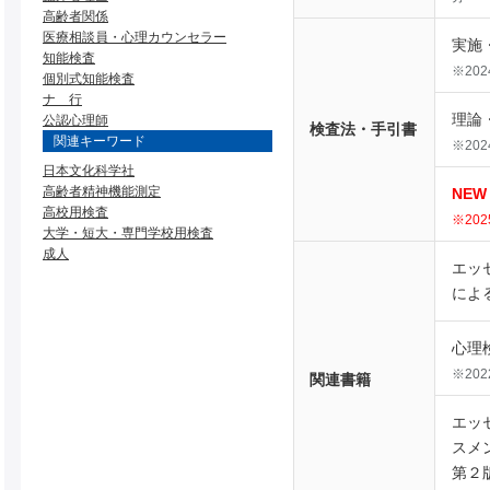
高齢者関係
医療相談員・心理カウンセラー
実施
知能検査
※20
個別式知能検査
ナ 行
理論
公認心理師
検査法・手引書
関連キーワード
※20
日本文化科学社
高齢者精神機能測定
NEW
高校用検査
※20
大学・短大・専門学校用検査
成人
エッ
によ
心理
※20
関連書籍
エッ
スメ
第２