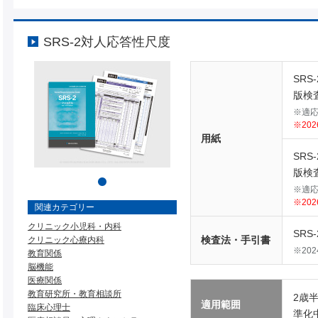
SRS-2対人応答性尺度
SRS
版検査
※適
※20
用紙
SRS
版検査
※適
※20
関連カテゴリー
クリニック小児科・内科
SRS
検査法・手引書
クリニック心療内科
※20
教育関係
脳機能
医療関係
教育研究所・教育相談所
2歳
適用範囲
臨床心理士
準化