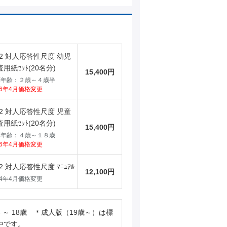
-2 対人応答性尺度 幼児
用紙ｾｯﾄ(20名分)
15,400円
応年齢：２歳～４歳半
26年4月価格変更
-2 対人応答性尺度 児童
用紙ｾｯﾄ(20名分)
15,400円
応年齢：４歳～１８歳
26年4月価格変更
-2 対人応答性尺度 ﾏﾆｭｱﾙ
12,100円
24年4月価格変更
半 ～ 18歳 ＊成人版（19歳～）は標
中です。