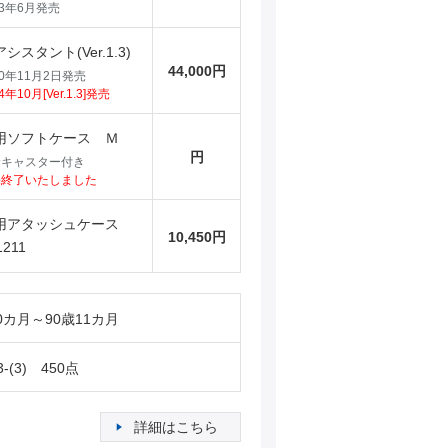
23年6月発売
シスタント(Ver.1.3)
44,000円
20年11月2日発売
4年10月[Ver.1.3]発売
用ソフトケース Ｍ
円
輪キャスター付き
売終了いたしました
用アタッシュケース
10,450円
1211
0カ月～90歳11カ月
3-(3) 450点
詳細はこちら