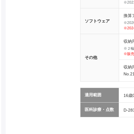
※20
換算ア
ソフトウェア
※20
※202
収納
※２
※販
その他
収納
No.2
適用範囲
16歳
医科診療・点数
D-28