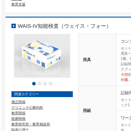
教育支援
WAIS-IV知能検査（ウェイス・フォー）
コン
セッ
用具
1冊、
用具
記録用
クブッ
※20
付属
記録
関連カテゴリー
セッ
矯正関係
ック1
クリニック心療内科
用紙
教育関係
ワー
医療関係
教育研究所・教育相談所
セット
臨床心理士
分