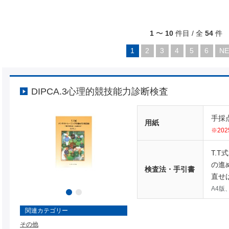
1
〜
10
件目 / 全
54
件
1
2
3
4
5
6
NE
DIPCA.3心理的競技能力診断検査
手採
用紙
※20
T.
の進
検査法・手引書
直せ
A4版
関連カテゴリー
その他