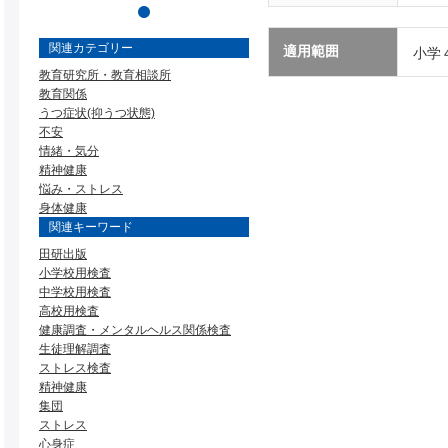
関連カテゴリー
適用範囲
小学
教育研究所・教育相談所
教育関係
うつ症状(抑うつ状態)
不安
情緒・気分
精神健康
悩み・ストレス
身体健康
関連キーワード
田研出版
小学校用検査
中学校用検査
高校用検査
健康調査・メンタルヘルス関係検査
生徒理解調査
ストレス検査
精神健康
集団
ストレス
心身症