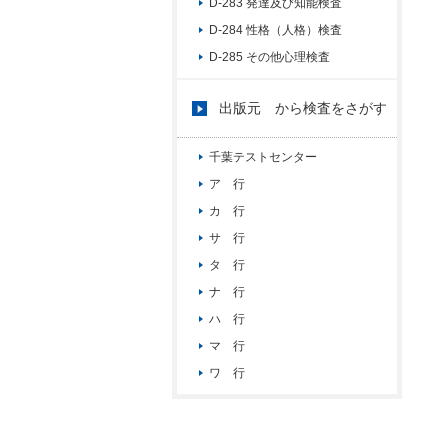
D-283 発達及び知能検査
D-284 性格（人格）検査
D-285 その他心理検査
出版元 から検査をさがす
千葉テストセンター
ア 行
カ 行
サ 行
タ 行
ナ 行
ハ 行
マ 行
ワ 行