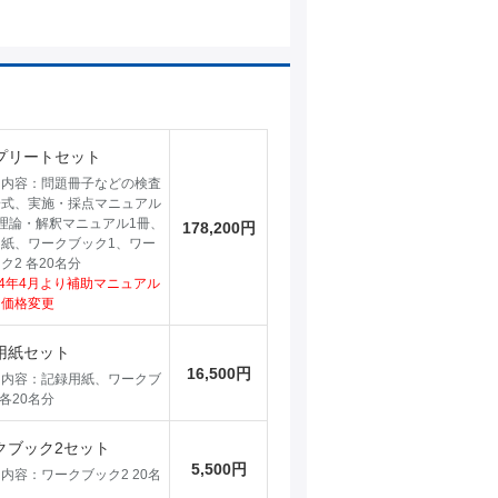
プリートセット
ト内容：問題冊子などの検査
一式、実施・採点マニュアル
理論・解釈マニュアル1冊、
178,200円
紙、ワークブック1、ワー
ク2 各20名分
24年4月より補助マニュアル
、価格変更
用紙セット
16,500円
ト内容：記録用紙、ワークブ
 各20名分
クブック2セット
5,500円
内容：ワークブック2 20名