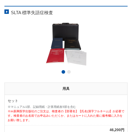
SLTA 標準失語症検査
用具
セット
※マニュアル1部、記録用紙・計算用紙各5部を含む
※㈱新興医学出版社のご注文は、検査者の【部署名】【氏名(漢字フルネーム)】が必要で
す。検査者のお名前でお申込みいただくか、またはカートに入れた後に備考欄に入力を
お願い致します。
46,200円