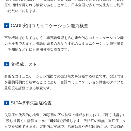
療の指針が得られる検査であることから、日本全国で多くの先生方にご利用
いただいております。
CADL実用コミュニケーション能力検査
言語機能ばかりではなく、非言語機能を含む総合的なコミュニケーション能
力を検査できます。失語症患者のみならず他のコミュニケーション障害患者
（認知症など）にも使用可能な検査です。
文構成テスト
身近なコミュニケーション場面での発話能力を診断する検査です。発話内容
を量的質的に分析することにより、言語コミュニケーション障害のタイプと
重症度を評価できる検査です。
SLTA標準失語症検査
失語症の代表的な検査。26項目の下位検査で構成されており、｢聴く｣｢話す｣
｢読む｣｢書く｣｢計算｣について6段階で評価します。失語症の有無、重症度、タ
イプを診断できます。定期的な実施で、治療効果や自然回復について経時的