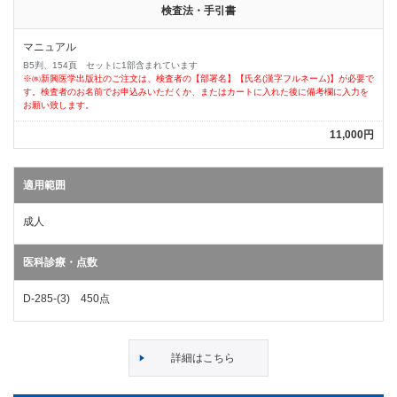
検査法・手引書
マニュアル
B5判、154頁 セットに1部含まれています
※㈱新興医学出版社のご注文は、検査者の【部署名】【氏名(漢字フルネーム)】が必要で
す。検査者のお名前でお申込みいただくか、またはカートに入れた後に備考欄に入力を
お願い致します。
11,000円
適用範囲
成人
医科診療・点数
D-285-(3) 450点
詳細はこちら