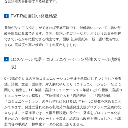
な言語能力を把握できる検査です。
PVT-R絵画語い発達検査
発語がなくても指さしができれば実施可能です。理解語いについて、語い年
齢を簡単に算出できます。名詞・動詞カテゴリーなど、どういう言葉を理解
できているかを把握できる検査です。図版･記録用紙を一新、語い数も増え、
さらに完成度の高い検査に生まれ変わりました。
LCスケール言語・コミュニケーション発達スケール(増補
版)
0～6歳の乳幼児の言語コミュニケーション発達を基盤にしてつくられた検査
法。語彙、文法、語操作、対人的なやりとり（コミュニケーション）などに
関して 精査し、LC 年齢（言語コミュニケーション年齢）とLC 指数（言語コ
ミュニケーション指数）、下位領域である「言語表出」、「言語理解」、
「コミュニケーション」のそれぞれにおけるLC 年齢・LC 指数を求めること
ができます。発達に遅れのある乳幼児の言語発達支援プログラムの立案に役
立ちます。＊増補版では、支援目標設定に役立つ、発達をプロフィール化す
るための「領域別まとめシート」を加え、絵図版も改善を施しました。＊課
題内容や手続き、標準化データの変更はありません。