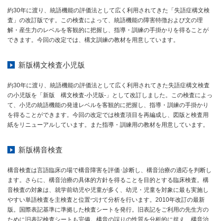
約30年に渡り、統語機能の評価法として広く利用されてきた「失語症構文検
査」の改訂版です。この検査によって、統語機能の障害特徴および文の理
解・産生力のレベルを客観的に把握し、指導・訓練の手掛かりを得ることが
できます。今回の改定では、構文訓練の教材を用意しています。
新版構文検査小児版
約30年に渡り、統語機能の評価法として広く利用されてきた失語症構文検査
の小児版を「新版 構文検査-小児版-」として改訂しました。この検査によっ
て、小児の統語機能の発達レベルを客観的に把握し、指導・訓練の手掛かり
を得ることができます。今回の改定では検査項目を再編成し、図版と検査用
紙をリニューアルしています。また指導・訓練用の教材を用意しています。
新版構音検査
構音検査は言語臨床の場で構音障害を評価･診断し、構音治療の適応を判断し
ます。さらに、構音治療の具体的方針を得ることを目的とする臨床検査。構
音検査の対象は、就学前幼児や児童が多く、幼児・児童を対象に最も実施し
やすい単語検査を主検査と位置づけて分析を行います。2010年改訂の最新
版。国際表記基準に準拠した検査シートを発行。旧表記をご利用の先生方の
ために旧表記検査シートも完備。構音の誤りの性質を分析的に捉え、構音治