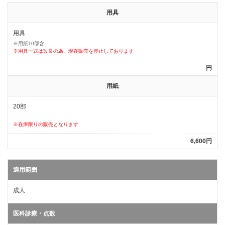
用具
用具
※用紙10部含
※用具一式は改良の為、現在販売を停止しております
円
用紙
20部
※在庫限りの販売となります
6,600円
適用範囲
成人
医科診療・点数