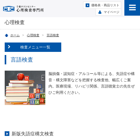
価格表・商品リスト
マイページ
心理検査
ホーム
心理検査
言語検査
検査メニュー一覧
言語検査
脳損傷・認知症・アルコール等による、失語症や構
音・構文障害などを把握する検査他、幅広くご案
内。医療現場、リハビリ関係、言語聴覚士の先生ぜ
ひご利用ください。
新版失語症構文検査