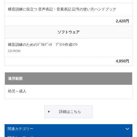
構音訓練に役立つ 音声表記・音素表記 記号の使い方ハンドブック
2,420円
ソフトウェア
構音訓練のためのﾄﾞﾘﾙﾌﾞｯｸ ﾌﾟﾘﾝﾄ作成ｿﾌﾄ
CD-ROM
4,950円
適用範囲
幼児～成人
詳細はこちら
関連カテゴリー