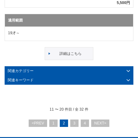
5,500円
適用範囲
19才～
詳細はこちら
関連カテゴリー
関連キーワード
11
〜
20
件目 / 全
32
件
<PREV
1
2
3
4
NEXT>