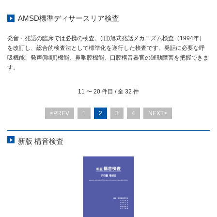
AMSD標準ディサースリア検査
発音・発語の臨床では必携の検査。(旧)旭式発話メカニズム検査（1994年）
を改訂し、総合的検査法として標準化を遂行した検査です。発話に必要な呼
吸機能、発声(咽頭)機能、鼻咽腔機能、口腔構音器官の運動障害を把握できま
す。
11
〜
20
件目 / 全
32
件
<PREV
1
2
3
4
NEXT>
新版 構音検査