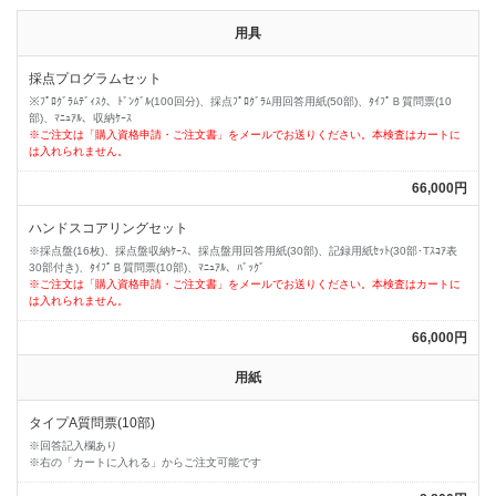
用具
採点プログラムセット
※ﾌﾟﾛｸﾞﾗﾑﾃﾞｨｽｸ、ﾄﾞﾝｸﾞﾙ(100回分)、採点ﾌﾟﾛｸﾞﾗﾑ用回答用紙(50部)、ﾀｲﾌﾟＢ質問票(10
部)、ﾏﾆｭｱﾙ、収納ｹｰｽ
※ご注文は「購入資格申請・ご注文書」をメールでお送りください。本検査はカートに
は入れられません。
66,000円
ハンドスコアリングセット
※採点盤(16枚)、採点盤収納ｹｰｽ、採点盤用回答用紙(30部)、記録用紙ｾｯﾄ(30部･Tｽｺｱ表
30部付き)、ﾀｲﾌﾟＢ質問票(10部)、ﾏﾆｭｱﾙ、ﾊﾞｯｸﾞ
※ご注文は「購入資格申請・ご注文書」をメールでお送りください。本検査はカートに
は入れられません。
66,000円
用紙
タイプA質問票(10部)
※回答記入欄あり
※右の「カートに入れる」からご注文可能です