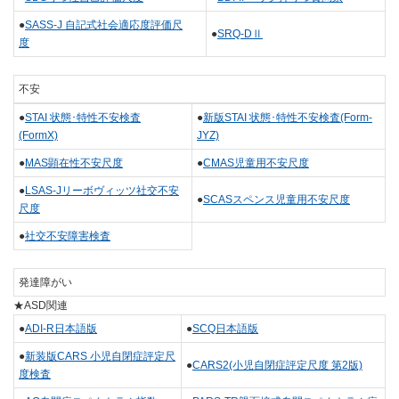
●
SASS-J 自記式社会適応度評価尺
●
SRQ‐DⅡ
度
不安
●
STAI 状態･特性不安検査
●
新版STAI 状態･特性不安検査(Form-
(FormX)
JYZ)
●
MAS顕在性不安尺度
●
CMAS児童用不安尺度
●
LSAS-Jリーボヴィッツ社交不安
●
SCASスペンス児童用不安尺度
尺度
●
社交不安障害検査
発達障がい
★ASD関連
●
ADI-R日本語版
●
SCQ日本語版
●
新装版CARS 小児自閉症評定尺
●
CARS2(小児自閉症評定尺度 第2版)
度検査