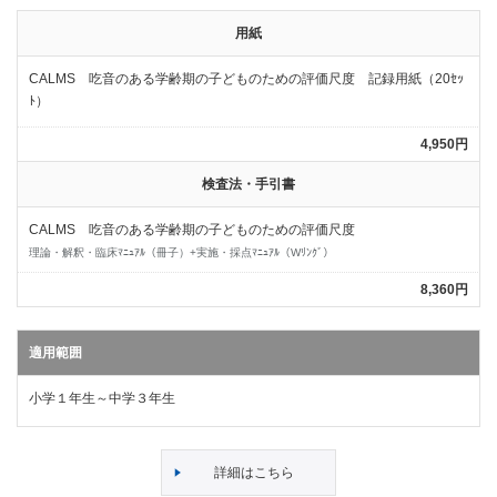
用紙
CALMS 吃音のある学齢期の子どものための評価尺度 記録用紙（20ｾｯ
ﾄ）
4,950円
検査法・手引書
CALMS 吃音のある学齢期の子どものための評価尺度
理論・解釈・臨床ﾏﾆｭｱﾙ（冊子）+実施・採点ﾏﾆｭｱﾙ（Wﾘﾝｸﾞ）
8,360円
適用範囲
小学１年生～中学３年生
詳細はこちら