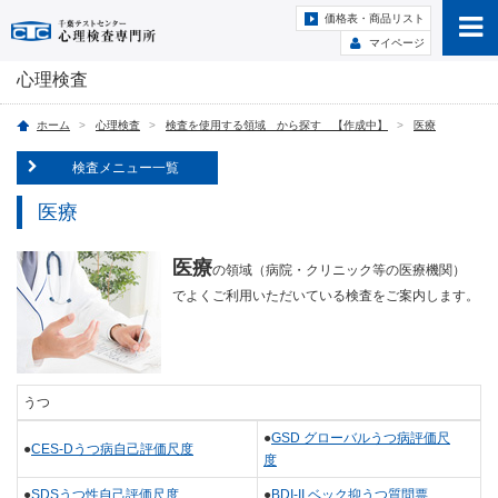
価格表・商品リスト
マイページ
心理検査
ホーム
心理検査
検査を使用する領域 から探す 【作成中】
医療
検査メニュー一覧
医療
医療
の領域（病院・クリニック等の医療機関）
でよくご利用いただいている検査をご案内します。
うつ
●
GSD グローバルうつ病評価尺
●
CES-Dうつ病自己評価尺度
度
●
SDSうつ性自己評価尺度
●
BDI-II ベック抑うつ質問票