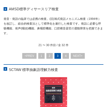
AMSD標準ディサースリア検査
発音・発語の臨床では必携の検査。(旧)旭式発話メカニズム検査（1994年）
を改訂し、総合的検査法として標準化を遂行した検査です。発話に必要な呼
吸機能、発声(咽頭)機能、鼻咽腔機能、口腔構音器官の運動障害を把握できま
す。
21
〜
30
件目 / 全
32
件
<PREV
1
2
3
4
NEXT>
SCTAW 標準抽象語理解力検査