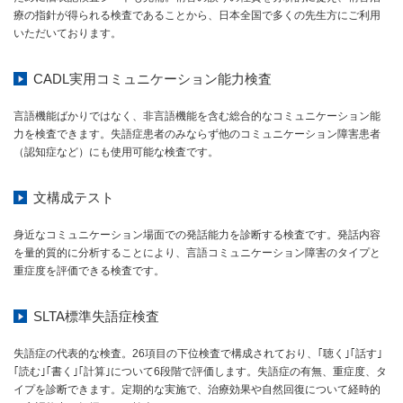
療の指針が得られる検査であることから、日本全国で多くの先生方にご利用
いただいております。
CADL実用コミュニケーション能力検査
言語機能ばかりではなく、非言語機能を含む総合的なコミュニケーション能
力を検査できます。失語症患者のみならず他のコミュニケーション障害患者
（認知症など）にも使用可能な検査です。
文構成テスト
身近なコミュニケーション場面での発話能力を診断する検査です。発話内容
を量的質的に分析することにより、言語コミュニケーション障害のタイプと
重症度を評価できる検査です。
SLTA標準失語症検査
失語症の代表的な検査。26項目の下位検査で構成されており、｢聴く｣｢話す｣
｢読む｣｢書く｣｢計算｣について6段階で評価します。失語症の有無、重症度、タ
イプを診断できます。定期的な実施で、治療効果や自然回復について経時的