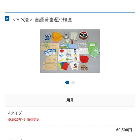
＜S-S法＞ 言語発達遅滞検査
用具
Aタイプ
※2025年4月価格変更
60,500円