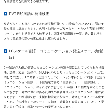
な言語能力を把握できる検査です。
PVT-R絵画語い発達検査
発語がなくても指さしができれば実施可能です。理解語いについて、語い年
齢を簡単に算出できます。名詞・動詞カテゴリーなど、どういう言葉を理解
できているかを把握できる検査です。図版･記録用紙を一新、語い数も増え、
さらに完成度の高い検査に生まれ変わりました。
LCスケール言語・コミュニケーション発達スケール(増補
版)
0～6歳の乳幼児の言語コミュニケーション発達を基盤にしてつくられた検査
法。語彙、文法、語操作、対人的なやりとり（コミュニケーション）などに
関して 精査し、LC 年齢（言語コミュニケーション年齢）とLC 指数（言語コ
ミュニケーション指数）、下位領域である「言語表出」、「言語理解」、
「コミュニケーション」のそれぞれにおけるLC 年齢・LC 指数を求めること
ができます。発達に遅れのある乳幼児の言語発達支援プログラムの立案に役
立ちます。＊増補版では、支援目標設定に役立つ、発達をプロフィール化す
るための「領域別まとめシート」を加え、絵図版も改善を施しました。＊課
題内容や手続き、標準化データの変更はありません。