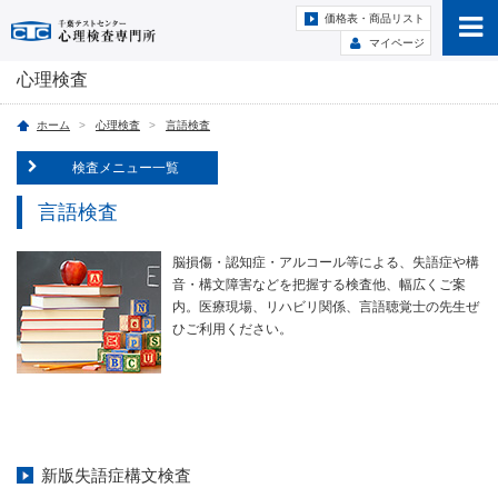
価格表・商品リスト
マイページ
心理検査
ホーム
心理検査
言語検査
検査メニュー一覧
言語検査
脳損傷・認知症・アルコール等による、失語症や構
音・構文障害などを把握する検査他、幅広くご案
内。医療現場、リハビリ関係、言語聴覚士の先生ぜ
ひご利用ください。
新版失語症構文検査