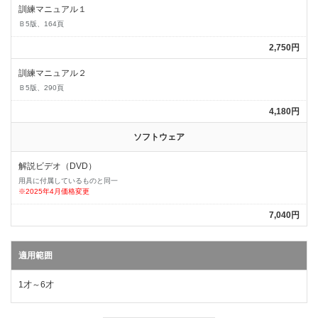
訓練マニュアル１
Ｂ5版、164頁
2,750円
訓練マニュアル２
Ｂ5版、290頁
4,180円
ソフトウェア
解説ビデオ（DVD）
用具に付属しているものと同一
※2025年4月価格変更
7,040円
適用範囲
1才～6才