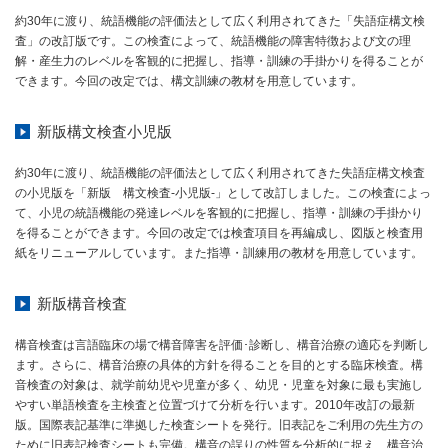
約30年に渡り、統語機能の評価法として広く利用されてきた「失語症構文検
査」の改訂版です。この検査によって、統語機能の障害特徴および文の理
解・産生力のレベルを客観的に把握し、指導・訓練の手掛かりを得ることが
できます。今回の改定では、構文訓練の教材を用意しています。
新版構文検査小児版
約30年に渡り、統語機能の評価法として広く利用されてきた失語症構文検査
の小児版を「新版 構文検査-小児版-」として改訂しました。この検査によっ
て、小児の統語機能の発達レベルを客観的に把握し、指導・訓練の手掛かり
を得ることができます。今回の改定では検査項目を再編成し、図版と検査用
紙をリニューアルしています。また指導・訓練用の教材を用意しています。
新版構音検査
構音検査は言語臨床の場で構音障害を評価･診断し、構音治療の適応を判断し
ます。さらに、構音治療の具体的方針を得ることを目的とする臨床検査。構
音検査の対象は、就学前幼児や児童が多く、幼児・児童を対象に最も実施し
やすい単語検査を主検査と位置づけて分析を行います。2010年改訂の最新
版。国際表記基準に準拠した検査シートを発行。旧表記をご利用の先生方の
ために旧表記検査シートも完備。構音の誤りの性質を分析的に捉え、構音治