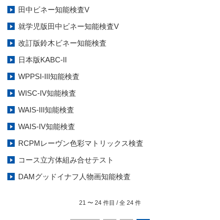
田中ビネー知能検査V
就学児版田中ビネー知能検査V
改訂版鈴木ビネー知能検査
日本版KABC-II
WPPSI-III知能検査
WISC-IV知能検査
WAIS-III知能検査
WAIS-IV知能検査
RCPMレーヴン色彩マトリックス検査
コース立方体組み合せテスト
DAMグッドイナフ人物画知能検査
21
〜
24
件目 / 全
24
件