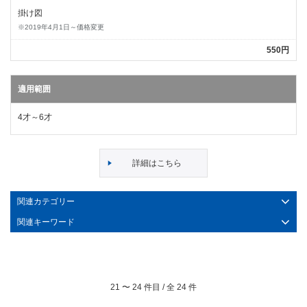
掛け図
※2019年4月1日～価格変更
550円
適用範囲
4才～6才
詳細はこちら
関連カテゴリー
関連キーワード
21
〜
24
件目 / 全
24
件