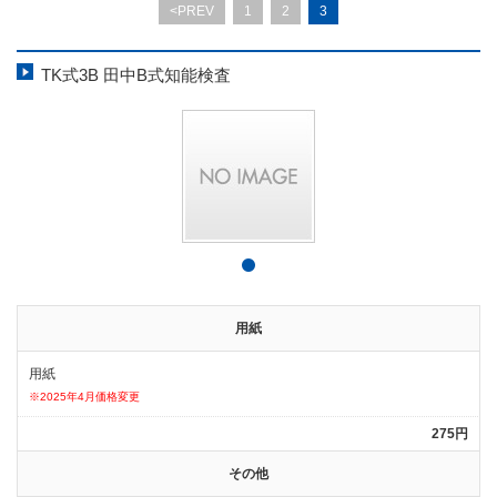
<PREV
1
2
3
TK式3B 田中B式知能検査
用紙
用紙
※2025年4月価格変更
275円
その他