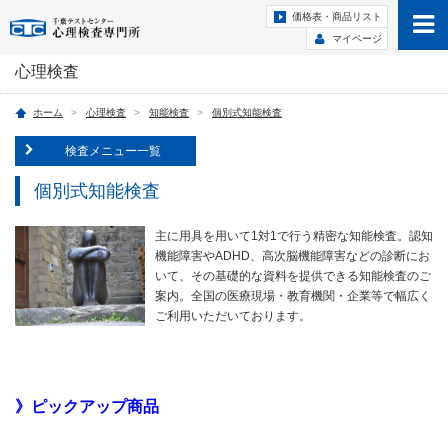
価格表・商品リスト
マイページ
心理検査
ホーム
心理検査
知能検査
個別式知能検査
検査メニュー一覧
個別式知能検査
主に用具を用いて1対1で行う精密な知能検査。認知
機能障害やADHD、高次脳機能障害などの診断にお
いて、その基礎的な資料を提供できる知能検査のご
案内。全国の医療現場・教育機関・企業等で幅広く
ご利用いただいております。
》ピックアップ商品