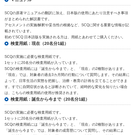
SCQの原著マニュアルの翻訳に加え、日本版の使用にあたり注意すべき事項
がまとめられた解説書です。
アセスメントの実施/解釈や妥当性の根拠など、SCQに関する重要な情報が記
載されています。
初めてSCQ 日本語版を実施される方は、用紙とあわせてご購入ください。
検査用紙：現在（20名分1組）
SCQの実施に必要な検査用紙です。
1セットに20名分の検査用紙が入っています。
SCQの検査用紙には「誕生から今まで」と、「現在」の2種類があります。
「現在」では、対象者の過去3カ月間の行動について質問します。その結果に
よって、日常生活の実態を把握し、治療・教育の計画を立てることができま
す。すでに自閉症状があると診断されていて、経時的な変化を知りたい場合
は、こちらの検査用紙の使用が推奨されます。
検査用紙：誕生から今まで（20名分1組）
SCQの実施に必要な検査用紙です。
1セットに20名分の検査用紙が入っています。
SCQの検査用紙には「誕生から今まで」と、「現在」の2種類があります。
「誕生から今まで」では、対象者の成育歴について質問し、その結果によ