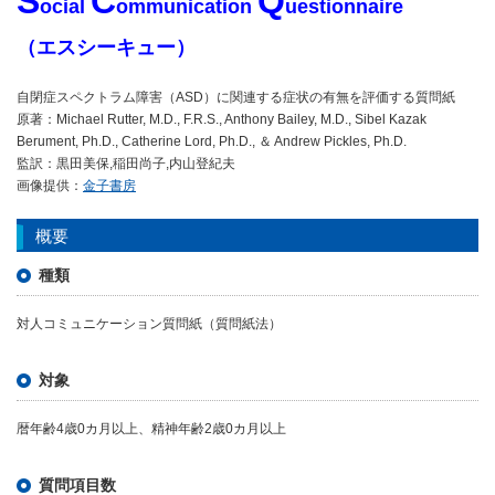
S
C
Q
ocial
ommunication
uestionnaire
（エスシーキュー）
自閉症スペクトラム障害（ASD）に関連する症状の有無を評価する質問紙
原著：Michael Rutter, M.D., F.R.S., Anthony Bailey, M.D., Sibel Kazak
Berument, Ph.D., Catherine Lord, Ph.D., ＆ Andrew Pickles, Ph.D.
監訳：黒田美保,稲田尚子,内山登紀夫
画像提供：
金子書房
概要
種類
対人コミュニケーション質問紙（質問紙法）
対象
暦年齢4歳0カ月以上、精神年齢2歳0カ月以上
質問項目数