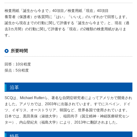
検査用紙「誕生から今まで」40項目／検査用紙「現在」40項目
養育者（保護者）が各質問に「はい」「いいえ」のいずれかで回答します。
誕生から現在までの行動に関して評価する「誕生から今まで」と、現在（過
去3カ月間）の行動に関して評価する「現在」の2種類の検査用紙がありま
す。
所要時間
回答：10分程度
採点：5分程度
沿革
SCQは、Michael Rutterら、著名な自閉症研究者によってアメリカで開発され
ました。アメリカでは、2003年に出版されています。すでにスペイン、ドイ
ツ、イギリス、オーストラリア、韓国など、世界各国で使用されています。
日本では、黒田美保（淑徳大学）、稲田尚子（国立精神・神経医療研究セン
ター）、内山登紀夫（福島大学）により、2013年に翻訳されました。
特長