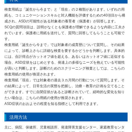
検査用紙は「誕生から今まで」と「現在」の２種類があります。いずれの用
紙も、コミュニケーションスキルと対人機能を評価するための40項目から構
成され、ASDの可能性がある対象者の養育者（保護者）が回答します。
SCQの質問項目は、説明がなくとも保護者が理解できるような内容に工夫さ
れています。保護者に用紙を送付して、質問に回答してもらうことも可能で
す。
検査用紙「誕生から今まで」では対象者の成育歴について質問し、その結果
によって、診断上さらに詳細な検査を要するかどうかを判断します。具体的
には、合計得点がカットオフ値を超える、あるいはカットオフ値に近似する
場合、ASD症状をはじめとする、発達上の多様なニーズを抱えている可能性
が高いと判断します。診断のためのスクリーニング検査としては、こちらの
検査用紙の使用が推奨されます。
検査用紙「現在」では対象者の過去３カ月間の行動について質問します。そ
の結果によって、日常生活の実態を把握し、治療・教育の計画を立てること
ができます。すでに自閉症状があると診断されていて、経時的な変化を知り
たい場合は、こちらの用紙の使用が推奨されます。
ASD症状のおおよその程度を知る指標として利用できます。
活用方法
主に、病院、保健所、児童相談所、発達障害支援センター、家庭教育センタ