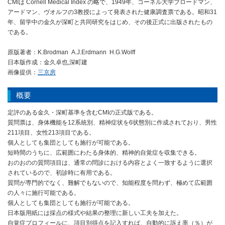
CMIは Cornell Medical Index の略で、1949年、コーネル大学ブロードマン、
アードマン、ヴオルフの3教授によって発表された健康調査票である。昭和31
年、留学中の金久が深町と共同研究をはじめ、その後正式に出版されたもの
である。
原版著者：K.Brodman A.J.Erdmann H.G.Wolff
日本版作成：金久卓也,深町建
画像提供：
三京房
概要
定評のある金久・深町基準を含むCMIの正式版である。
質問票は、身体機能を12系統別、精神症状を6状態別に作成されており、男性
211項目、女性213項目である。
個人としても集団としても施行が可能である。
短時間のうちに、広範囲にわたる身体的、精神的自覚症を収集できる。
おのおのの質問項目は、通常の問診における内容とよく一致するように選択
されているので、初診時に有用である。
質問が専門的でなく、難解でもないので、知能程度を問わず、極めて広範囲
の人々に施行可能である。
個人としても集団としても施行が可能である。
日本版用紙には採点の様式や結果の整理に新しい工夫を加えた。
自覚症プロフィールに、項目別得点を記入すれば、自動的に訴え率（％）が