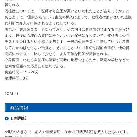
得られる。
既往歴については、「医師から血圧が高いといわれたことがありますか」と
あるように、“医師から”という言葉の挿入によって、被検者のあいまいな主観
的判断の介入が排除されるようにしている。
表題が「健康調査表」となっており、その内容は身体面の詳細な質問から始
まり、最後に心理面の質問に移るといった配列になっていて、被検者に心理
テストを受けるという感じを与えず、一般の心理テストに際していつも考慮
しておかねばならない抵抗と、それにもとづく回答の意識的歪曲が、他の質
問紙法のテストに比して少なく、より正確な回答が期待される。
心身両面にわたる自覚症の調査が同時に施行できるため、職場や学校などの
健康管理面への応用にも便利である。
実施時間：15～20分
整理時間：3分
(ＣＭＩ)
商品情報
L判用紙
A4版の大きさで、老人や弱視者用に在来の用紙(B5版)を拡大したものです。