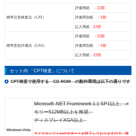
評価用紙 ：
22部
標準注意検査法（CAT）
評価用別紙 ：
5部
記入用紙：
22部
評価用紙 ：
22部
標準意欲評価法（CAS）
評価用別紙 ：
5部
記入用紙：
22部
セット内 「CPT検査」について
CPT検査で使用する CD-ROM の動作環境は以下の通りです
Microsoft .NET Framework 1.1 SP1以上、メ
モリー512MB以上を推奨、
ディスプレイXGA以上
Windows Vista
マイクロソフト㈱のサポートが終了しておりますので、検