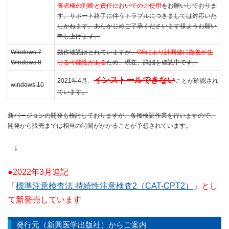
査者様の判断と責任においてのご使用
をお願いしておりま
す。サポート終了に伴うトラブルにつきましては対応いた
しかねます。あらかじめご了承くださいます様ようお願い
申し上げます。
Windows 7
動作確認はとれていますが、
OSにより計測値に微差が生
Windows 8
じる可能性がある
ため、現在、詳細を確認中です。
インストールできない
2021年4月、
ことが確認され
windows 10
ています。
新バージョンの開発も検討しておりますが、各種検証作業を行いますので、
開発から販売までは相当の時間がかかることが予想されています。
↓
●2022年3月追記
「
標準注意検査法 持続性注意検査2（CAT-CPT2）
」とし
て新発売しています
発行元（新興医学出版社）からご案内