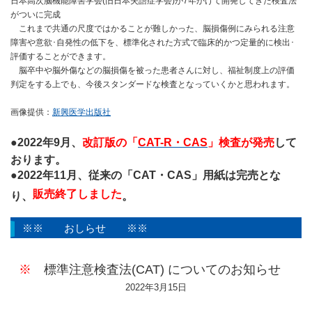
日本高次脳機能障害学会(旧日本失語症学会)が7年かけて開発してきた検査法
がついに完成
これまで共通の尺度ではかることが難しかった、脳損傷例にみられる注意
障害や意欲･自発性の低下を、標準化された方式で臨床的かつ定量的に検出･
評価することができます。
脳卒中や脳外傷などの脳損傷を被った患者さんに対し、福祉制度上の評価
判定をする上でも、今後スタンダードな検査となっていくかと思われます。
画像提供：
新興医学出版社
●2022年9月、
改訂版の「
CAT-R・CAS
」検査が発売
して
おります。
●2022年11月、従来の「CAT・CAS」用紙は完売とな
販売終了しました
り、
。
※※ おしらせ ※※
※
標準注意検査法(CAT) についてのお知らせ
2022年3月15日