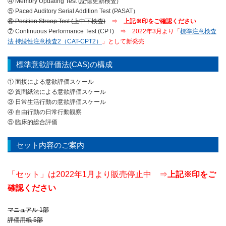
④ Memory Updating Test (記憶更新検査)
⑤ Paced Auditory Serial Addition Test (PASAT）
⑥ Position Stroop Test (上中下検査)
⇒
上記
※印をご確認ください
⑦ Continuous Performance Test (CPT)
⇒ 2022年3月より「
標準注意検査
法 持続性注意検査2（CAT-CPT2）
」として新発売
標準意欲評価法(CAS)の構成
① 面接による意欲評価スケール
② 質問紙法による意欲評価スケール
③ 日常生活行動の意欲評価スケール
④ 自由行動の日常行動観察
⑤ 臨床的総合評価
セット内容のご案内
「セット」は2022年1月より販売停止中 ⇒
上記※印をご
確認ください
マニュアル 1部
評価用紙 5部