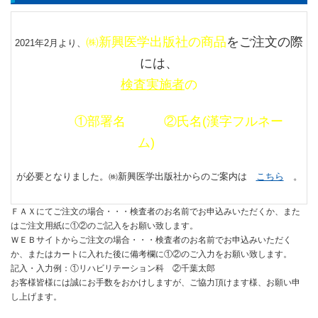
㈱新興医学出版社の商品
をご注文の際
2021年2月より、
には、
検査実施者
の
①部署名 ②氏名(漢字フルネー
ム)
が必要となりました。㈱新興医学出版社からのご案内は
こちら
。
ＦＡＸにてご注文の場合・・・検査者のお名前でお申込みいただくか、また
はご注文用紙に①②のご記入をお願い致します。
ＷＥＢサイトからご注文の場合・・・検査者のお名前でお申込みいただく
か、またはカートに入れた後に備考欄に①②のご入力をお願い致します。
記入・入力例：①リハビリテーション科 ②千葉太郎
お客様皆様には誠にお手数をおかけしますが、ご協力頂けます様、お願い申
し上げます。