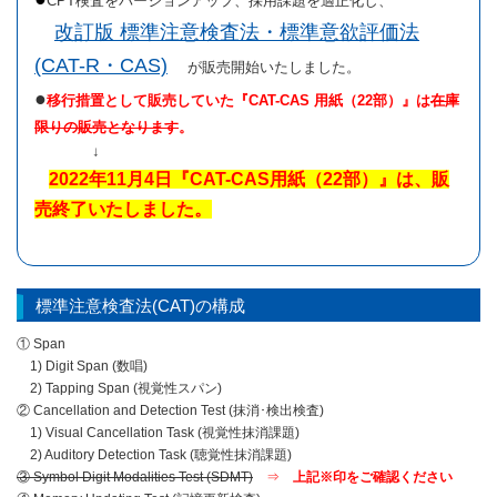
CPT検査をバージョンアップ、採用課題を適正化し、
改訂版 標準注意検査法・標準意欲評価法
(CAT-R・CAS)
が販売開始いたしました。
●
移行措置として販売していた『CAT-CAS 用紙（22部）』は
在庫
限りの販売となります
。
↓
2022年11月4日『CAT-CAS用紙（22部）』は、販
売終了いたしました。
標準注意検査法(CAT)の構成
① Span
1) Digit Span (数唱)
2) Tapping Span (視覚性スパン)
② Cancellation and Detection Test (抹消･検出検査)
1) Visual Cancellation Task (視覚性抹消課題)
2) Auditory Detection Task (聴覚性抹消課題)
③ Symbol Digit Modalities Test (SDMT)
⇒
上記
※印をご確認ください