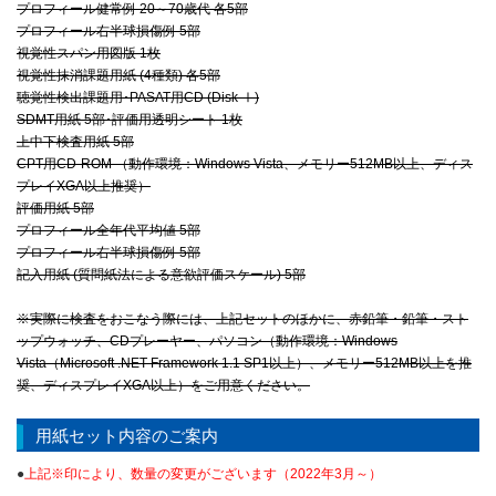
プロフィール健常例 20～70歳代 各5部
プロフィール右半球損傷例 5部
視覚性スパン用図版 1枚
視覚性抹消課題用紙 (4種類) 各5部
聴覚性検出課題用･PASAT用CD (Disk Ⅰ)
SDMT用紙 5部･評価用透明シート 1枚
上中下検査用紙 5部
CPT用CD-ROM （動作環境：Windows Vista、メモリー512MB以上、ディス
プレイXGA以上推奨）
評価用紙 5部
プロフィール全年代平均値 5部
プロフィール右半球損傷例 5部
記入用紙 (質問紙法による意欲評価スケール) 5部
※実際に検査をおこなう際には、上記セットのほかに、赤鉛筆・鉛筆・スト
ップウォッチ、CDプレーヤー、パソコン（動作環境：Windows
Vista（Microsoft .NET Framework 1.1 SP1以上）、メモリー512MB以上を推
奨、ディスプレイXGA以上）をご用意ください。
用紙セット内容のご案内
●
上記※印により、数量の変更がございます（2022年3月～）