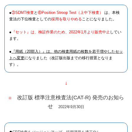
●
③SDMT検査
と
⑥Position Stroop Test（上中下検査）
は、本検
査法の下位検査としての
採用を取りやめる
ことになりました。
●
『
セット』は、検証作業のため、2022年1月より販売中止
してい
ます。
●
『用紙（20部入）』は、他の検査用紙の枚数を若干増やしたセッ
トへ変更
になりました（改訂版出版までの移行措置となりま
す）。
↓
改訂版 標準注意検査法(CAT-R) 発売のお知ら
※
せ
2022年9月30日
●