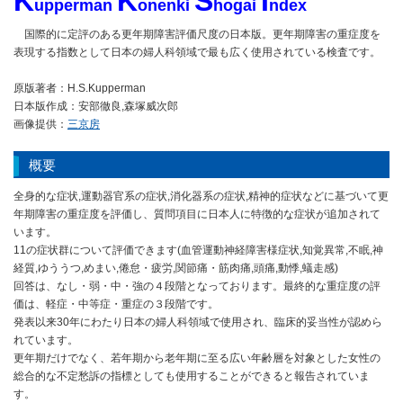
K
K
S
I
upperman
onenki
hogai
ndex
国際的に定評のある更年期障害評価尺度の日本版。更年期障害の重症度を
表現する指数として日本の婦人科領域で最も広く使用されている検査です。
原版著者：H.S.Kupperman
日本版作成：安部徹良,森塚威次郎
画像提供：
三京房
概要
全身的な症状,運動器官系の症状,消化器系の症状,精神的症状などに基づいて更
年期障害の重症度を評価し、質問項目に日本人に特徴的な症状が追加されて
います。
11の症状群について評価できます(血管運動神経障害様症状,知覚異常,不眠,神
経質,ゆううつ,めまい,倦怠・疲労,関節痛・筋肉痛,頭痛,動悸,蟻走感)
回答は、なし・弱・中・強の４段階となっております。最終的な重症度の評
価は、軽症・中等症・重症の３段階です。
発表以来30年にわたり日本の婦人科領域で使用され、臨床的妥当性が認めら
れています。
更年期だけでなく、若年期から老年期に至る広い年齢層を対象とした女性の
総合的な不定愁訴の指標としても使用することができると報告されていま
す。