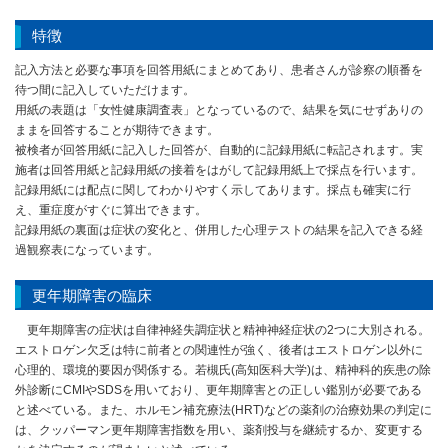
特徴
記入方法と必要な事項を回答用紙にまとめてあり、患者さんが診察の順番を
待つ間に記入していただけます。
用紙の表題は「女性健康調査表」となっているので、結果を気にせずありの
ままを回答することが期待できます。
被検者が回答用紙に記入した回答が、自動的に記録用紙に転記されます。実
施者は回答用紙と記録用紙の接着をはがして記録用紙上で採点を行います。
記録用紙には配点に関してわかりやすく示してあります。採点も確実に行
え、重症度がすぐに算出できます。
記録用紙の裏面は症状の変化と、併用した心理テストの結果を記入できる経
過観察表になっています。
更年期障害の臨床
更年期障害の症状は自律神経失調症状と精神神経症状の2つに大別される。
エストロゲン欠乏は特に前者との関連性が強く、後者はエストロゲン以外に
心理的、環境的要因が関係する。若槻氏(高知医科大学)は、精神科的疾患の除
外診断にCMIやSDSを用いており、更年期障害との正しい鑑別が必要である
と述べている。また、ホルモン補充療法(HRT)などの薬剤の治療効果の判定に
は、クッパーマン更年期障害指数を用い、薬剤投与を継続するか、変更する