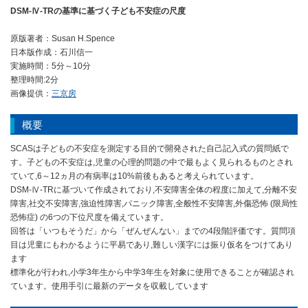
DSM-Ⅳ-TRの基準に基づく子ども不安症の尺度
原版著者：Susan H.Spence
日本版作成：石川信一
実施時間：5分～10分
整理時間:2分
画像提供：
三京房
概要
SCASは子どもの不安症を測定する目的で開発された自己記入式の質問紙で
す。子どもの不安症は,児童の心理的問題の中で最もよく見られるものとされ
ていて,6～12ヵ月の有病率は10%前後もあると考えられています。
DSM-Ⅳ-TRに基づいて作成されており,不安障害全体の程度に加えて,分離不安
障害,社交不安障害,強迫性障害,パニック障害,全般性不安障害,外傷恐怖 (限局性
恐怖症) の6つの下位尺度を備えています。
回答は「いつもそうだ」から「ぜんぜんない」までの4段階評価です。質問項
目は児童にもわかるように平易であり,難しい漢字には振り仮名をつけてあり
ます
標準化が行われ,小学3年生から中学3年生を対象に使用できることが確認され
ています。使用手引に最新のデータを収載しています