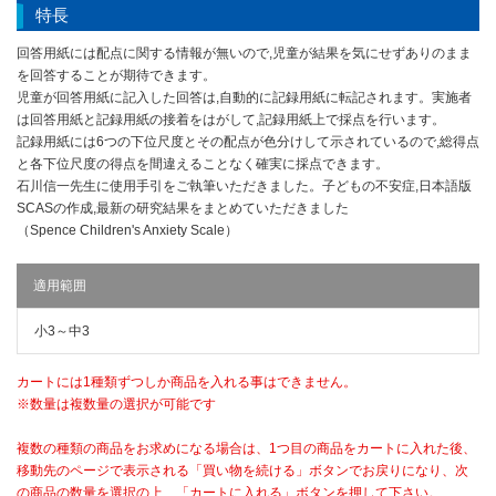
特長
回答用紙には配点に関する情報が無いので,児童が結果を気にせずありのまま
を回答することが期待できます。
児童が回答用紙に記入した回答は,自動的に記録用紙に転記されます。実施者
は回答用紙と記録用紙の接着をはがして,記録用紙上で採点を行います。
記録用紙には6つの下位尺度とその配点が色分けして示されているので,総得点
と各下位尺度の得点を間違えることなく確実に採点できます。
石川信一先生に使用手引をご執筆いただきました。子どもの不安症,日本語版
SCASの作成,最新の研究結果をまとめていただきました
（Spence Children's Anxiety Scale）
適用範囲
小3～中3
カートには1種類ずつしか商品を入れる事はできません。
※数量は複数量の選択が可能です
複数の種類の商品をお求めになる場合は、1つ目の商品をカートに入れた後、
移動先のページで表示される「買い物を続ける」ボタンでお戻りになり、次
の商品の数量を選択の上、「カートに入れる」ボタンを押して下さい。