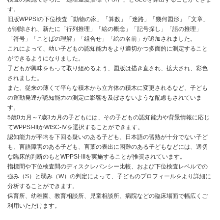
す。
旧版WPPSIの下位検査「動物の家」「算数」「迷路」「幾何図形」「文章」
が削除され、新たに「行列推理」「絵の概念」「記号探し」「語の推理」
「符号」「ことばの理解」「組合せ」「絵の名前」が追加されました。
これによって、幼い子どもの認知能力をより適切かつ多面的に測定すること
ができるようになりました。
子どもが興味をもって取り組めるよう、図版は描き直され、拡大され、彩色
されました。
また、従来の薄くて平らな積木から立方体の積木に変更されるなど、子ども
の運動発達が認知能力の測定に影響を及ぼさないような配慮もされていま
す。
5歳0カ月～7歳3カ月の子どもには、その子どもの認知能力や背景情報に応じ
てWPPSI-IIIかWISC-IVを選択することができます。
認知能力が平均を下回る疑いのある子ども、日本語の習熟が十分でない子ど
も、言語障害のある子ども、言葉の表出に困難のある子どもなどには、適切
な臨床的判断のもとWPPSI-IIIを実施することが推奨されています。
指標間や下位検査間のディスクレパンシー比較、および下位検査レベルでの
強み（S）と弱み（W）の判定によって、子どものプロフィールをより詳細に
分析することができます。
保育所、幼稚園、教育相談所、児童相談所、病院などの臨床場面で幅広くご
利用いただけます。