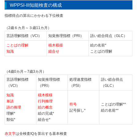
WPPSI-III知能検査の構成
指標得点の算出にかかわる下位検査
（2歳６カ月～３歳11カ月）
言語理解指標（VCI）
知覚推理指標（PRI）
語い総合得点（GLC）
ことばの理解
積木模様
絵の名前*
知識
組合せ
ことばの理解
（4歳0カ月～7歳3カ月）
言語理解指標
知覚推理指標
処理速度指標
語い総合得点
（VCI）
（PRI）
（PSI）
（GLC）
知識
積木模様
単語
行列推理
符号
ことばの理解**
語の推理
絵の概念
記号探し*
絵の名前**
理解*
絵の完成*
類似*
組合せ*
赤文字
は全検査IQを算出する基本検査