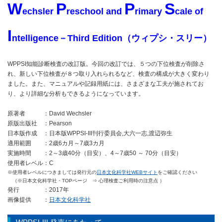
W
P
P
S
echsler
reschool and
rimary
cale of
I
ntelligence
－Third Edition（ウィプシ・スリー）
WPPSI知能診断検査の改訂版。今回の改訂では、５つの下位検査が削除さ
れ、新しい下位検査が８つ取り入れられるなど、検査の構成が大きく変わり
ました。また、マニュアルや記録用紙には、さまざまな工夫が施されてお
り、より詳細な分析もできるようになっています。
原著者 ：David Wechsler
原版出版社 ：Pearson
日本版作成 ：日本版WPPSI-III刊行委員会,大六一志,渡辺弥生
適用範囲 ：2歳6カ月～7歳3カ月
実施時間 ：2～3歳40分（目安）、4～7歳50 ～ 70分（目安）
使用者レベル：C
※使用者レベルにつきましては発行元の
日本文化科学社WEBサイト
をご確認ください
（※日本文化科学社・TOPページ ⇒ 心理検査ご利用時の注意点 ）
発行 ：2017年
画像提供 ：
日本文化科学社