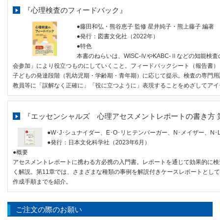
『心理検査のフィードバック』
●藤田和弘・熊谷恵子 監修 星井純子・熊上藤子 編著
●発行：図書文化社（2022年）
●特色
本書のねらいは、WISC-ⅣやKABC-Ⅱなどの知能
会参加」により役立つものにしていくこと。フィードバックシート（報告書）
子どもの発達段階（乳幼児期・学齢期・青年期）に応じて提示。検査の専門用
教員等に「誤解なく正確に」「役に立つように」表現することをめざしてアイ
『エッセンシャルズ 心理アセスメントレポートの書き方 
●W･J･シュナイダー、E･O･リヒテンバーガー、N･メイザー、N
●発行：日本文化科学社（2023年6月）
●概要
アセスメントレポートに携わる方必携の入門書。レポートを通じて効果的に検
く解説。第11章では、さまざまな種類の事例を解説付きケースレポートとし
作成手順までを紹介。
ご注文の際のお願い