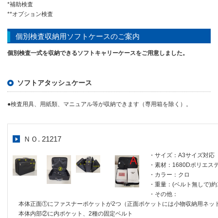
*補助検査
**オプション検査
個別検査収納用ソフトケースのご案内
個別検査一式を収納できるソフトキャリーケースをご用意しました。
ソフトアタッシュケース
●検査用具、用紙類、マニュアル等が収納できます（専用箱を除く）。
ＮＯ. 21217
・サイズ：A3サイズ対応（
・素材：1680Dポリエス
・カラー：クロ
・重量：(ベルト無しで)約1,
・その他：
本体正面①にファスナーポケットが2つ（正面ポケットには小物収納用ネッ
本体内部②に内ポケット、2種の固定ベルト