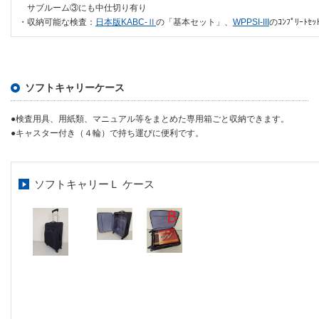
サブルーム③にも中仕切り有り
・収納可能な検査：
日本版KABC-Ⅱ
の「基本セット」、
WPPSI-III
のｺﾝﾌﾟﾘｰ
ソフトキャリーケース
●検査用具、用紙類、マニュアル等をまとめた専用箱ごと収納できます。
●キャスター付き（４輪）で持ち運びに便利です。
ソフトキャリーＬ ケース