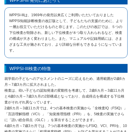
WPPSI-III 発売にあたって
WPPSI-IIIは、1969年の発売以来広くご利用いただいておりました
WPPSI知能診断検査の改訂版として、子どもたちの支援のために、より
一層お役立ていただけるものと存じます。このたびの改訂では、５つの
下位検査が削除され、新しい下位検査が８つ取り入れられるなど、検査
の構成が大きく変わりました。また、マニュアルや記録用紙には、さま
ざまな工夫が施されており、より詳細な分析もできるようになっていま
す。
WPPSI-III検査の特徴
就学前の子どもへのアセスメントのニーズに応えるため、適用範囲が2歳6カ
月～7歳3カ月に拡大されました。
検査は、幼い子どもの認知発達の変動性を考慮して、2歳6カ月～3歳11カ月
と4歳0カ月～7歳3カ月の2部構成となっており、合成得点を構成する下位検
査がそれぞれ異なっています。
2歳6カ月～3歳11カ月では、4つの基本検査の実施から「全検査IQ（FSIQ）」
「言語理解指標（VCI）」「知覚推理指標（PRI）」を、5検査の実施でさら
に「語い総合得点（GLC）」を算出することができます。
4歳0カ月～7歳3カ月では、7つの基本検査の実施からFSIQ、VCI、PRIを、10
検査の実施でさらに「処理速度指標（PSI）」とGLCを算出することができま