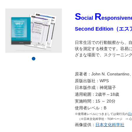
S
R
ocial
esponsiven
Second Edition
（エス
日常生活での行動観察から、
状を測定する検査です。容易
ざまな場面で、スクリーニン
原著者：John N. Constantino、Ch
原版出版社：WPS
日本版作成：神尾陽子
適用範囲：2歳半～18歳
実施時間：15 ～ 20分
使用者レベル：B
※使用者レベルにつきましては発行元の
日
（※日本文化科学社・TOPページ ⇒ 心
画像提供：
日本文化科学社