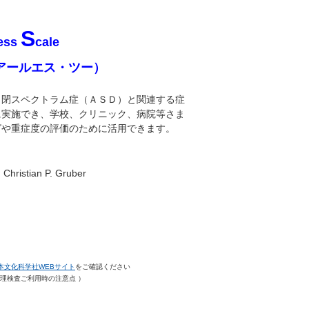
S
ess
cale
アールエス・ツー）
自閉スペクトラム症（ＡＳＤ）と関連する症
に実施でき、学校、クリニック、病院等さま
グや重症度の評価のために活用できます。
ristian P. Gruber
本文化科学社WEBサイト
をご確認ください
理検査ご利用時の注意点 ）