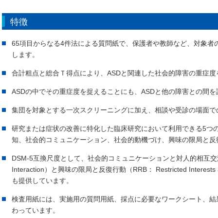
特徴
65項目からなる4件法による質問紙で、保護者や教師など、対象者
します。
合計粗点と総合Ｔ得点により、ASDと関連した社会的障害の重症
ASDの中でその重症度を捉えることにも、ASDと他の障害との間
集団を対象とする一次スクリーニングに加え、相談や受診の場面で
研究または症状の改善に特化した臨床研究において利用できる5つ
知、社会的コミュニケーション、社会的動機づけ、興味の限局と反
DSM-5互換尺度として、社会的コミュニケーションと対人的相互交流（SCI：So
Interaction）と興味の限局と反復行動（RRB： Restricted Interests 
も提供しています。
検査用紙には、実施用の質問用紙、採点に必要なワークシート、結
わっています。