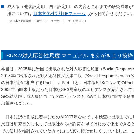
成人版（他者評定用、自己評定用）の内容とこれまでの研究成果が
用については
日本文化科学社HPフォーム
からお問合せください
（※日本文化科学社・TOPページ ⇒ サポート ⇒ お問合せ ）
SRS-2対人応答性尺度 マニュアル まえがきより抜粋
本書は，2005年に米国で出版された対人応答性尺度（Social Responsive
2013年に出版された対人応答性尺度第二版（Social Responsiveness Scal
の日本語訳に相当するPart Ⅰ， Part Ⅱと，日本版SRSについてのPart
2005年当時未出版だった日本版SRS児童版のエビデンスが紹介され
SRS幼児版，成人版についてのエビデンスも含めて日本版に関する研究成
加筆されました。
日本語訳の作成に着手したのが2007年なので，本検査の出版までに1
尺度は研究目的に限って出版社からの許諾を得てはじめて使用できる
での使用を検討されていた方々には大変お待たせしてしまいました。