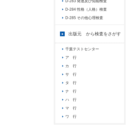
D-283 発達及び知能検査
D-284 性格（人格）検査
D-285 その他心理検査
出版元 から検査をさがす
千葉テストセンター
ア 行
カ 行
サ 行
タ 行
ナ 行
ハ 行
マ 行
ワ 行