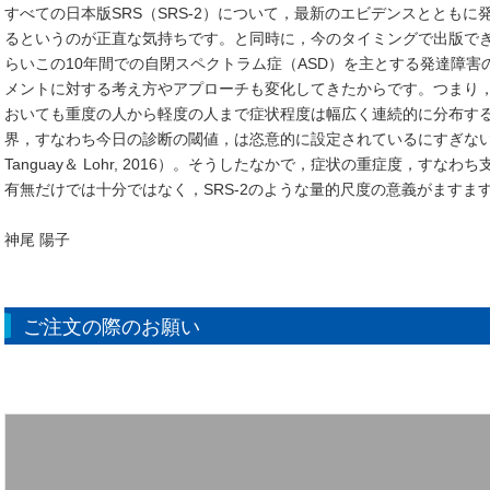
すべての日本版SRS（SRS-2）について，最新のエビデンスととも
るというのが正直な気持ちです。と同時に，今のタイミングで出版で
らいこの10年間での自閉スペクトラム症（ASD）を主とする発達障
メントに対する考え方やアプローチも変化してきたからです。つまり，
おいても重度の人から軽度の人まで症状程度は幅広く連続的に分布す
界，すなわち今日の診断の閾値，は恣意的に設定されているにすぎないことが示さ
Tanguay＆ Lohr, 2016）。そうしたなかで，症状の重症度，す
有無だけでは十分ではなく，SRS-2のような量的尺度の意義がます
神尾 陽子
ご注文の際のお願い