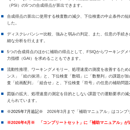
（PSI）の5つの合成得点が算出できます。
合成得点の算出に使用する検査数の減少、下位検査の中止条件の短
した。
ディスクレパンシー比較、強みと弱みの判定、また、任意の手続き
細な分析を行えます。
5つの合成得点のほかに補助の得点として、FSIQからワーキング
力指標（GAI）を求めることもできます。
流動性推理、ワーキングメモリー、処理速度の測度を改善するため
ンス」「絵の抹消」と、下位検査「数唱」に「数整列」の課題が加わりま
査「絵画配列」「組合せ」と、下位検査「符号」の任意の補助問題
図版の拡大、処理速度の測定を目的としない課題での運動要求の減
えられています。
※2025年7月追記※
2026年3月まで「補助マニュアル」はコン
※2026年4月※ 「コンプリートセット」に「補助マニュアル」