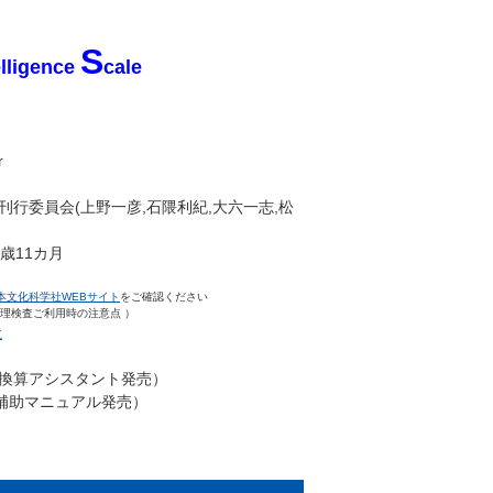
S
elligence
cale
r
V刊行委員会(上野一彦,石隈利紀,大六一志,松
歳11カ月
本文化科学社WEBサイト
をご確認ください
理検査ご利用時の注意点 ）
社
日
算アシスタント発売）
助マニュアル発売）