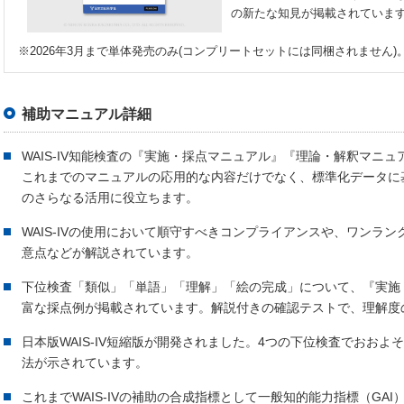
の新たな知見が掲載されていま
※2026年3月まで単体発売のみ(コンプリートセットには同梱されません)
補助マニュアル詳細
WAIS-IV知能検査の『実施・採点マニュアル』『理論・解釈マニ
これまでのマニュアルの応用的な内容だけでなく、標準化データに基づ
のさらなる活用に役立ちます。
WAIS-IVの使用において順守すべきコンプライアンスや、ワンラ
意点などが解説されています。
下位検査「類似」「単語」「理解」「絵の完成」について、『実施
富な採点例が掲載されています。解説付きの確認テストで、理解度
日本版WAIS-IV短縮版が開発されました。4つの下位検査でおおよその
法が示されています。
これまでWAIS-IVの補助の合成指標として一般知的能力指標（GA