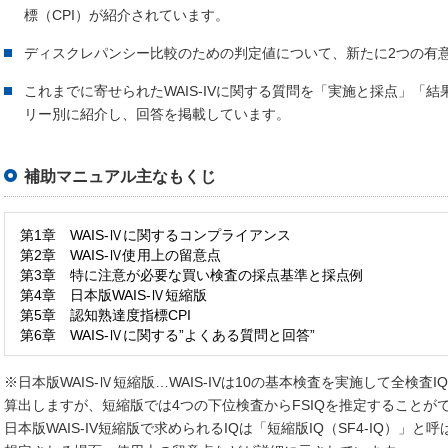
標（CPI）が紹介されています。
ディスクレパンシー比較のための判定値について、新たに2つの有
これまでに寄せられたWAIS-IVに関する質問を「実施と採点」「
リー別に紹介し、回答を掲載しています。
補助マニュアル主なもくじ
第1章 WAIS-Ⅳに関するコンプライアンス
第2章 WAIS-Ⅳ使用上の留意点
第3章 特に注意が必要な買い検査の採点基準と採点例
第4章 日本版WAIS-Ⅳ短縮版
第5章 認知熟達度指標CPI
第6章 WAIS-Ⅳに関する”よくある質問と回答”
※日本版WAIS-Ⅳ短縮版…WAIS-IVは10の基本検査を実施して全検査
算出しますが、短縮版では4つの下位検査からFSIQを推定することが
日本版WAIS-IV短縮版で求められるIQは「短縮版IQ（SF4-IQ）」と