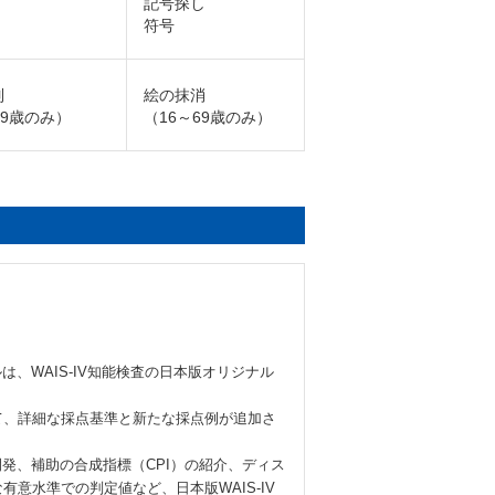
記号探し
符号
列
絵の抹消
69歳のみ）
（16～69歳のみ）
】
ルは、WAIS-IV知能検査の日本版オリジナル
て、詳細な採点基準と新たな採点例が追加さ
の開発、補助の合成指標（CPI）の紹介、ディス
意水準での判定値など、日本版WAIS-IV