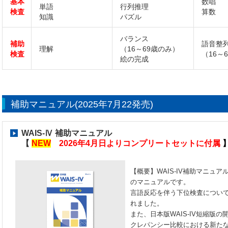
基本
数唱
単語
行列推理
検査
算数
知識
パズル
バランス
補助
語音整
理解
（16～69歳のみ）
検査
（16～
絵の完成
補助マニュアル(2025年7月22発売)
WAIS-Ⅳ 補助マニュアル
【
NEW
2026年4月日よりコンプリートセットに付属
【概要】WAIS-IV補助マニュア
のマニュアルです。
言語反応を伴う下位検査につい
れました。
また、日本版WAIS-IV短縮版
クレパンシー比較における新たな有