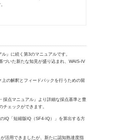
す。
。
ュアル』に続く第3のマニュアルです。
いた新たな知見が盛り込まれ、WAIS-IV
ンク上の解釈とフィードバックを行うための留
・採点マニュアル』より詳細な採点基準と豊
のチェックができます。
IQ「短縮版IQ（SF4-IQ）」を算出する方
I）が活用できましたが、新たに認知熟達度指