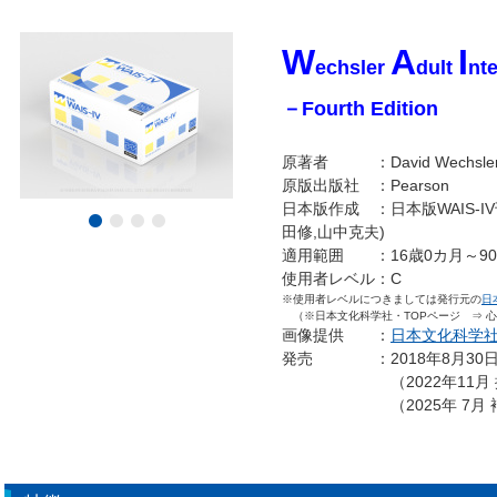
W
A
I
echsler
dult
nt
－Fourth Edition
原著者 ：David Wechsle
原版出版社 ：Pearson
日本版作成 ：日本版WAIS-I
田修,山中克夫)
適用範囲 ：16歳0カ月～90
使用者レベル：C
※使用者レベルにつきましては発行元の
日
（※日本文化科学社・TOPページ ⇒ 心
画像提供 ：
日本文化科学
発売 ：2018年8月30
（2022年11月 換
（2025年 7月 補