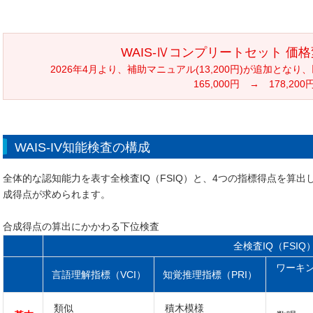
WAIS-Ⅳコンプリートセット 価
2026年4月より、補助マニュアル(13,200円)が追加と
165,000円 → 178,200
WAIS-IV知能検査の構成
全体的な認知能力を表す全検査IQ（FSIQ）と、4つの指標得点を算
成得点が求められます。
合成得点の算出にかかわる下位検査
全検査IQ（FSIQ
ワーキ
言語理解指標（VCI）
知覚推理指標（PRI）
類似
積木模様