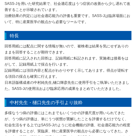
SASS-Jを用いた研究結果で、社会適応度はうつ症状の改善から少し遅れて改
善することが示唆されています。
治療効果の判定には社会適応能力の評価も重要です。SASS-Jは臨床場面にお
いて、特に産業医学の観点から必要なツールです。
特長
回答用紙には配点に関する情報が無いので、被検者は結果を気にせずありの
ままを回答することが期待できます。
回答用紙に記入された回答は、記録用紙に転記されます。実施者は接着をは
がして、記録用紙上で採点を行います。
記録用紙には項目内容と配点がわかりやすく示してあります。得点が逆転す
る項目の採点も確実に行えます。
日本語版構成者の中村純先生,樋口輝彦先生に使用手引をご執筆いただきまし
た。SASS-Jの使用法および臨床応用の成果をまとめていただきました。
中村先生・樋口先生の手引より抜粋
多様なうつ病の評価にはこれまでもいくつかの評価尺度が用いられてきた
が、うつ病の評価は、単にうつ状態が寛解したことを評価するだけでなく、
社会生活をする上ではSASS-Jのように社会機能の評価、社会適応能力の程度
を評価することが、実臨床、特に産業医学の観点から必要になってきた。さ