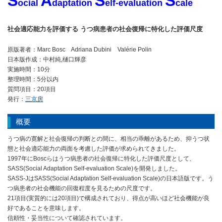
S
A
S
S
ocial
daptation
elf-evaluation
cale
社会適応能力を評価する うつ病患者の社会復帰に特化した評価尺度
原版著者：Marc Bosc Adriana Dubini Valérie Polin
日本版作成：中村純,樋口輝彦
実施時間：10分
整理時間：5分以内
質問項目：20項目
発行：
三京房
概要
うつ病の寛解と社会復帰の判断との間に、相当の乖離があるため、抑うつ状
態と社会適応能力の両面を考慮した評価が求められてきました。
1997年にBoscらはうつ病患者の社会復帰に特化した評価尺度として、
SASS(Social Adaptation Self-evaluation Scale)を開発しました。
SASS-JはSASS(Social Adaptation Self-evaluation Scale)の日本語版です。う
つ病患者の社会機能の回復程度を見るための尺度です。
21項目(実質的には20項目)で構成されており、得点が高いほど社会機能が良
好であることを意味します。
信頼性・妥当性について確認されています。