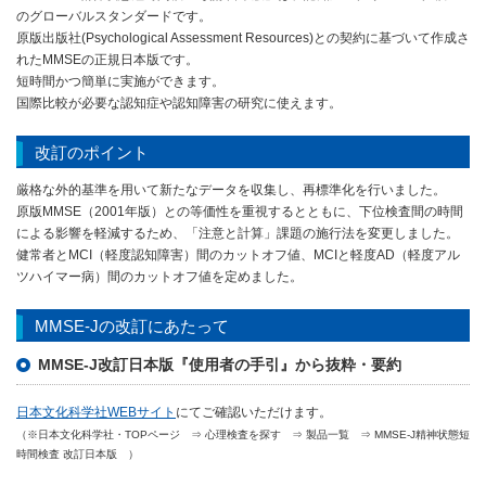
のグローバルスタンダードです。
原版出版社(Psychological Assessment Resources)との契約に基づいて作成さ
れたMMSEの正規日本版です。
短時間かつ簡単に実施ができます。
国際比較が必要な認知症や認知障害の研究に使えます。
改訂のポイント
厳格な外的基準を用いて新たなデータを収集し、再標準化を行いました。
原版MMSE（2001年版）との等価性を重視するとともに、下位検査間の時間
による影響を軽減するため、「注意と計算」課題の施行法を変更しました。
健常者とMCI（軽度認知障害）間のカットオフ値、MCIと軽度AD（軽度アル
ツハイマー病）間のカットオフ値を定めました。
MMSE-Jの改訂にあたって
MMSE-J改訂日本版『使用者の手引』から抜粋・要約
日本文化科学社WEBサイト
にてご確認いただけます。
（※日本文化科学社・TOPページ ⇒ 心理検査を探す ⇒ 製品一覧 ⇒ MMSE-J精神状態短
時間検査 改訂日本版 ）