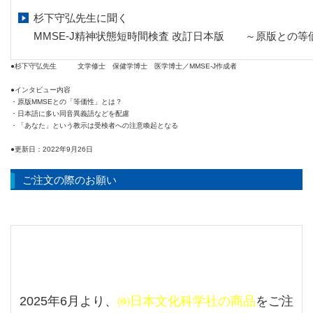
杉下守弘先生に聞く
MMSE-J精神状態短時間検査 改訂日本版 ～原版との
●杉下守弘先生 文学修士 保健学博士 医学博士／MMSE-J作成者
●インタビュー内容
・原版MMSEとの「等価性」とは？
・日本語に多い同音異義語などを配慮
・「あなた」という教示は受検者への注意喚起となる
●更新日：2022年9月26日
ご注文の際のお願い
2025年6月より、
㈱日本文化科学社の商品
をご注