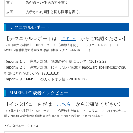
書字
筋が通った任意の文を書く。
描画
提示された図形と同じ図形を書く。
テクニカルレポート
【テクニカルレポートは
こちら
からご確認ください】
（※日本文化科学社・TOPページ ⇒ 心理検査を使う ⇒ テクニカルレポート ⇒
MMSE-J精神状態短時間検査 改訂日本版 テクニカルレポート ）
Report＃１：「注意と計算」課題の施行法について（2017.2.2）
Report＃２：「注意と計算」(シリアル７課題)とbackward spelling課題の施
行法はどれがよいか？（2018.8.3）
Report＃３：MMSEｰJのカットオフ値（2018.9.13）
MMSE-J 作成者インタビュー
【インタビュー内容は
こちら
からご確認ください】
（※日本文化科学社・TOPページ ⇒ 心理検査を知る ⇒ コラム
⇒
杉下守弘先生に
）
聞く MMSE-J精神状態短時間検査 改訂日本版 ～原版との等価性・施行の留意点～
●インタビュー タイトル