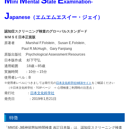
M
M
S
E
ini
ental
tate
xamination-
J
apanese（エムエムエスイー・ジェイ）
認知症スクリーニング検査のグローバルスタンダード
ＭＭＳＥ日本正規版
原著者 :Marshal F.Folstein、Susan E.Folstein、
Paul R.McHugh、Gary Fanjiang
原版出版社 :Psychological Assessment Resources
日本版作成 :杉下守弘
適用範囲 :18歳～85歳
実施時間 ：10分～15分
使用者レベル：B
※使用者レベルにつきましては発行元の
日本文化科学社WEBサイト
をご確認ください
（※日本文化科学社・TOPページ ⇒ 心理検査ご利用時の注意点 ）
発行社 ：
日本文化科学社
発売日 ：2019年1月21日
特徴
「MMSE-J精神状態短時間検査 改訂日本版」は、認知症スクリーニング検査