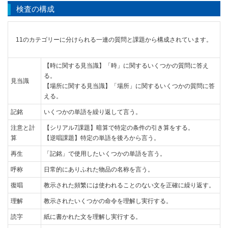
検査の構成
11のカテゴリーに分けられる一連の質問と課題から構成されています。
【時に関する見当識】「時」に関するいくつかの質問に答え
る。
見当識
【場所に関する見当識】「場所」に関するいくつかの質問に答
える。
記銘
いくつかの単語を繰り返して言う。
注意と計
【シリアル7課題】暗算で特定の条件の引き算をする。
算
【逆唱課題】特定の単語を後ろから言う。
再生
「記銘」で使用したいくつかの単語を言う。
呼称
日常的にありふれた物品の名称を言う。
復唱
教示された頻繁には使われることのない文を正確に繰り返す。
理解
教示されたいくつかの命令を理解し実行する。
読字
紙に書かれた文を理解し実行する。