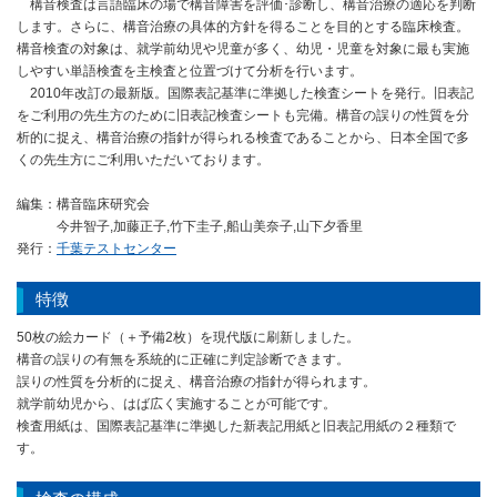
構音検査は言語臨床の場で構音障害を評価･診断し、構音治療の適応を判断
します。さらに、構音治療の具体的方針を得ることを目的とする臨床検査。
構音検査の対象は、就学前幼児や児童が多く、幼児・児童を対象に最も実施
しやすい単語検査を主検査と位置づけて分析を行います。
2010年改訂の最新版。国際表記基準に準拠した検査シートを発行。旧表記
をご利用の先生方のために旧表記検査シートも完備。構音の誤りの性質を分
析的に捉え、構音治療の指針が得られる検査であることから、日本全国で多
くの先生方にご利用いただいております。
編集：構音臨床研究会
今井智子,加藤正子,竹下圭子,船山美奈子,山下夕香里
発行：
千葉テストセンター
特徴
50枚の絵カード（＋予備2枚）を現代版に刷新しました。
構音の誤りの有無を系統的に正確に判定診断できます。
誤りの性質を分析的に捉え、構音治療の指針が得られます。
就学前幼児から、はば広く実施することが可能です。
検査用紙は、国際表記基準に準拠した新表記用紙と旧表記用紙の２種類で
す。