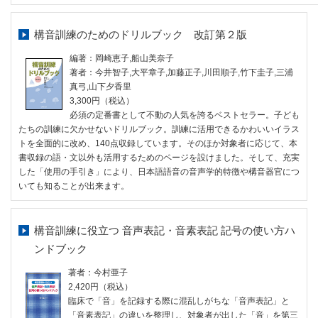
構音訓練のためのドリルブック 改訂第２版
編著：岡崎恵子,船山美奈子
著者：今井智子,大平章子,加藤正子,川田順子,竹下圭子,三浦
真弓,山下夕香里
3,300円（税込）
必須の定番書として不動の人気を誇るベストセラー。子ども
たちの訓練に欠かせないドリルブック。訓練に活用できるかわいいイラス
トを全面的に改め、140点収録しています。そのほか対象者に応じて、本
書収録の語・文以外も活用するためのページを設けました。そして、充実
した「使用の手引き」により、日本語語音の音声学的特徴や構音器官につ
いても知ることが出来ます。
構音訓練に役立つ 音声表記・音素表記 記号の使い方ハ
ンドブック
著者：今村亜子
2,420円（税込）
臨床で「音」を記録する際に混乱しがちな「音声表記」と
「音素表記」の違いを整理し、対象者が出した「音」を第三