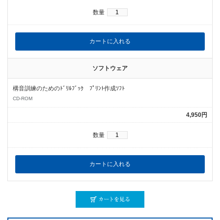
数量
ソフトウェア
構音訓練のためのﾄﾞﾘﾙﾌﾞｯｸ ﾌﾟﾘﾝﾄ作成ｿﾌﾄ
CD-ROM
4,950円
数量