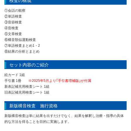
検査の構成
①会話の観察
②単語検査
③音節検査
④音検査
⑤文章検査
⑥構音類似運動検査
⑦単語検査まとめ1・2
⑧結果の分析とまとめ
セット内容のご紹介
絵カード 1組
手引書 1冊
※2025年5月より｢手引書増補版｣が付属
新表記補充用検査シート 1組
旧表記補充用検査シート 1組
新版構音検査 施行資格
新版構音検査は単に結果を出すだけでなく、結果を解釈し治療・指導の具体
的な方法を得ることを目的に実施します。