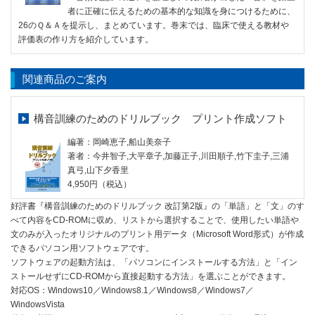
者に正確に伝えるための基本的な知識を身につけるために、
26のＱ＆Ａを提示し、まとめています。巻末では、臨床で使える教材や
評価表の作り方を紹介しています。
関連商品のご案内
構音訓練のためのドリルブック プリント作成ソフト
編著：岡崎恵子,船山美奈子
著者：今井智子,大平章子,加藤正子,川田順子,竹下圭子,三浦
真弓,山下夕香里
4,950円（税込）
好評書『構音訓練のためのドリルブック 改訂第2版』の「単語」と「文」のす
べて内容をCD-ROMに収め、リストから選択することで、使用したい単語や
文のみが入ったオリジナルのプリント用データ（Microsoft Word形式）が作成
できるパソコン用ソフトウェアです。
ソフトウェアの起動方法は、「パソコンにインストールする方法」と「イン
ストールせずにCD-ROMから直接起動する方法」を選ぶことができます。
対応OS：Windows10／Windows8.1／Windows8／Windows7／
WindowsVista