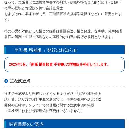
従って、実施者は言語聴覚障害学の知識・技能を持ち専門的な臨床・訓練・
指導の経験と倫理観を持つ言語聴覚士
およびそれに準ずる者（例 言語障害通級指導学級担任など）に限定されま
す。
特に小児を対象とした構音の臨床は言語発達、構音発達、音声学、発声発語
器官の解剖・生理・病理などの基礎的な知識の習得が前提となります。
「 手引書 増補版 」発行のお知らせ
2025年5月、｢新版 構音検査 手引書｣の増補版を発行いたします。
主な変更点
検査の実施がより理解しやすくなるよう実施手順の記載を修正
誤り音、誤り方の分析手順の解説では、事例の引用を加え詳述
開発の経緯やオンラインでの使用に関する注意事項を掲載
（※検査語および検査用紙に変更はございません）
関連書籍のご案内