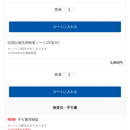
数量
旧表記補充用検査シート(20名分)
セットに1組含まれております
※2024年4月価格変更
3,960円
数量
検査法・手引書
NEW
手引書増補版
セットに1冊含まれております
※2025年5月発行