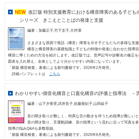
NEW
改訂版 特別支援教育における構音障害のある子ども
シリーズ きこえとことばの発達と支援
編著：加藤正子,竹下圭子,大伴潔
さまざまな原因で発話（構音）障害を示す子どもたちの多様な支援
構音と構音障害の基礎知識と子どもの特徴や発達に合わせた指導目
構音に導くための方法を紹介します。改訂版では、音声記号や診断名の修正を
図表を入れ替え、全体としてより分かりやすい内容になっています。
「新版 構音検査」著者による新刊書籍です。2026年2月発売。
詳細パンフレットは
こちら
わかりやすい側音化構音と口蓋化構音の評価と指導法 －
編著：山下夕香里,武井良子,佐藤亜紀子,山田紘子
音の聞き取りが難しく、特異な舌の動きを伴うため指導が難しいと
音の聞き取り、舌運動訓練、音の指導という流れに沿って写真を多
指導の悩みQ&Aも多数収録。
「新版 構音検査」著者による新刊書籍です。2020年9月発売。