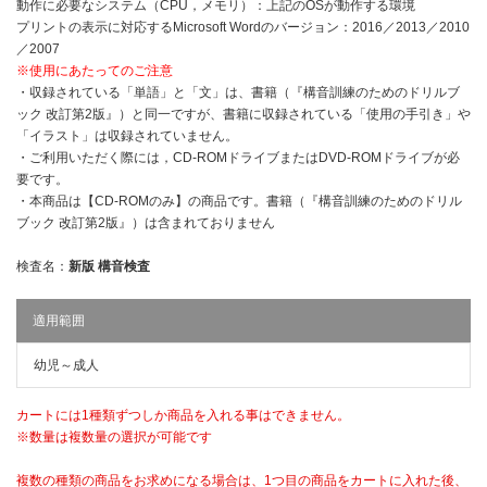
動作に必要なシステム（CPU，メモリ）：上記のOSが動作する環境
プリントの表示に対応するMicrosoft Wordのバージョン：2016／2013／2010
／2007
※使用にあたってのご注意
・収録されている「単語」と「文」は、書籍（『構音訓練のためのドリルブ
ック 改訂第2版』）と同一ですが、書籍に収録されている「使用の手引き」や
「イラスト」は収録されていません。
・ご利用いただく際には，CD-ROMドライブまたはDVD-ROMドライブが必
要です。
・本商品は【CD-ROMのみ】の商品です。書籍（『構音訓練のためのドリル
ブック 改訂第2版』）は含まれておりません
検査名：
新版 構音検査
適用範囲
幼児～成人
カートには1種類ずつしか商品を入れる事はできません。
※数量は複数量の選択が可能です
複数の種類の商品をお求めになる場合は、1つ目の商品をカートに入れた後、