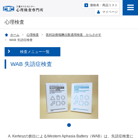
価格表・商品リスト
マイページ
心理検査
ホーム
心理検査
医科診療報酬点数適用検査 からさがす
WAB 失語症検査
検査メニュー一覧
WAB 失語症検査
A. Kerteszの創出によるWestern Aphasia Battery（WAB）は、失語症検査に