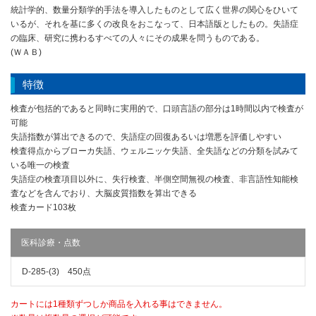
統計学的、数量分類学的手法を導入したものとして広く世界の関心をひいて
いるが、それを基に多くの改良をおこなって、日本語版としたもの。失語症
の臨床、研究に携わるすべての人々にその成果を問うものである。
(ＷＡＢ)
特徴
検査が包括的であると同時に実用的で、口頭言語の部分は1時間以内で検査が
可能
失語指数が算出できるので、失語症の回復あるいは増悪を評価しやすい
検査得点からブローカ失語、ウェルニッケ失語、全失語などの分類を試みて
いる唯一の検査
失語症の検査項目以外に、失行検査、半側空間無視の検査、非言語性知能検
査などを含んでおり、大脳皮質指数を算出できる
検査カード103枚
医科診療・点数
D-285-(3) 450点
カートには1種類ずつしか商品を入れる事はできません。